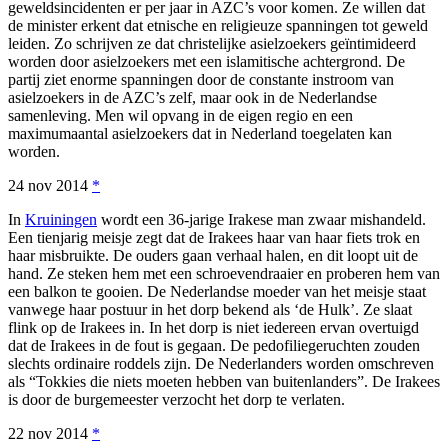
geweldsincidenten er per jaar in AZC’s voor komen. Ze willen dat
de minister erkent dat etnische en religieuze spanningen tot geweld
leiden. Zo schrijven ze dat christelijke asielzoekers geïntimideerd
worden door asielzoekers met een islamitische achtergrond. De
partij ziet enorme spanningen door de constante instroom van
asielzoekers in de AZC’s zelf, maar ook in de Nederlandse
samenleving. Men wil opvang in de eigen regio en een
maximumaantal asielzoekers dat in Nederland toegelaten kan
worden.
24 nov 2014
*
In
Kruiningen
wordt een 36-jarige Irakese man zwaar mishandeld.
Een tienjarig meisje zegt dat de Irakees haar van haar fiets trok en
haar misbruikte. De ouders gaan verhaal halen, en dit loopt uit de
hand. Ze steken hem met een schroevendraaier en proberen hem van
een balkon te gooien. De Nederlandse moeder van het meisje staat
vanwege haar postuur in het dorp bekend als ‘de Hulk’. Ze slaat
flink op de Irakees in. In het dorp is niet iedereen ervan overtuigd
dat de Irakees in de fout is gegaan. De pedofiliegeruchten zouden
slechts ordinaire roddels zijn. De Nederlanders worden omschreven
als “Tokkies die niets moeten hebben van buitenlanders”. De Irakees
is door de burgemeester verzocht het dorp te verlaten.
22 nov 2014
*