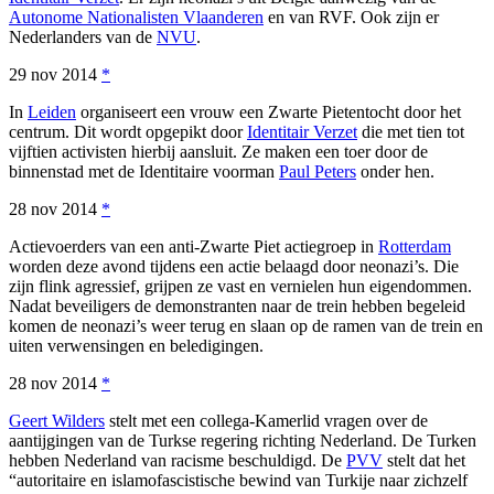
Autonome Nationalisten Vlaanderen
en van RVF. Ook zijn er
Nederlanders van de
NVU
.
29 nov 2014
*
In
Leiden
organiseert een vrouw een Zwarte Pietentocht door het
centrum. Dit wordt opgepikt door
Identitair Verzet
die met tien tot
vijftien activisten hierbij aansluit. Ze maken een toer door de
binnenstad met de Identitaire voorman
Paul Peters
onder hen.
28 nov 2014
*
Actievoerders van een anti-Zwarte Piet actiegroep in
Rotterdam
worden deze avond tijdens een actie belaagd door neonazi’s. Die
zijn flink agressief, grijpen ze vast en vernielen hun eigendommen.
Nadat beveiligers de demonstranten naar de trein hebben begeleid
komen de neonazi’s weer terug en slaan op de ramen van de trein en
uiten verwensingen en beledigingen.
28 nov 2014
*
Geert Wilders
stelt met een collega-Kamerlid vragen over de
aantijgingen van de Turkse regering richting Nederland. De Turken
hebben Nederland van racisme beschuldigd. De
PVV
stelt dat het
“autoritaire en islamofascistische bewind van Turkije naar zichzelf