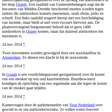
het dorp
Oranje
. Een raadslid van Gemeentebelangen zegt dat de
inwoners van Midden-Drenthe beschermd moeten worden tegen
ziektes die asielzoekers kunnen meenemen, zoals ebola, polio en
schurft. Een links raadslid reageert hierop met een beschuldiging
van racisme, maar biedt al snel weer excuses hiervoor aan. De
plaatsvervangend burgemeester belooft dat er geen 1400
asielzoekers in
Oranje
komen, maar dat duizend asielzoekers het
maximum is.
24 nov 2014
*
Twee travestieten worden geweigerd door een taxichauffeur in
Amsterdam
. Ze dienen een klacht in bij de taxicentrale.
24 nov 2014
*
In
Gouda
is een voorlichtingsavond georganiseerd over de komst
van een moskee op een oud kazerneterrein. Buurtbewoners
kondigen de oprichting van een organisatie aan die tegen de komst
van de moskee gaat strijden.
24 nov 2014
*
Kamervragen door de parlementariërs van
Voor Nederland
over
geweld in en om asielzoekerscentra. Ze willen weten hoeveel