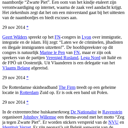
naambordje “Zwarte Piet”. Een oom van het kindje etaleert zijn
verontwaardiging op internet, waarna de zaak veel aandacht krijgt.
Het ziekenhuis zegt dat het om een misverstand gaat bij het uittesten
van de naambordjes en biedt excuses aan.
29 nov 2014
*
Geert Wilders
spreekt op het
FN
-congres in
Lyon
over immigratie,
integratie en de islam. Hij zegt: “Laten we de criminelen, jihadisten
en illegale immigranten uitzetten!”. De hoofdspreekster op dit
congres is natuurlijk
Marine le Pen
van
FN
, maar er zijn ook
sprekers van de partijen
Verenigd Rusland
,
Lega Nord
uit Italië en
de FPÖ uit Oostenrijk. Uit Vlaanderen is een delegatie van het
Vlaams Belang
afgereisd.
29 nov 2014
*
De Rotterdamse skinheadband
The Firm
treedt op een geheime
locatie in
Rotterdam
Zuid op. Er is ook een band uit Polen.
29 nov 2014
*
In de extreemrechtse huiskamerkroeg
De Nationalist
in
Ravenstein
organiseert
Johnboy Willemse
een thema-avond met het motto “Zeg
ja tegen Zwarte Piet”. Er worden stickers verspreid van de
NVU
en
Identitair Verzet
. Er zijn neonazi’s uit België aanwezig van de