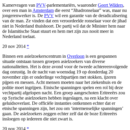
Kamervragen van
PVV
-parlementariërs, waaronder
Geert Wilders
,
over een man in
Amsterdam
die eerst “Jihadronselaar” was, maar nu
jongerenwerker is. De
PVV
wil een garantie van de deradicalisering
van de man. Ze vinden dat een veroordeelde ronselaar voor de jihad
niet in Nederland thuishoort. De partij wil dat de Minister hem naar
de Islamitische Staat stuurt en hem met zijn zus nooit meer in
Nederland toelaat.
20 nov 2014
*
Binnen een asielzoekerscentrum in
Overloon
is een gespannen
situatie ontstaan tussen groepen asielzoekers van diverse
nationaliteiten. Het is deze avond voor de tweede achtereenvolgende
dag onrustig. In de nacht van woensdag 19 op donderdag 20
november zijn er onderlinge vechtpartijen met stokken, ijzeren
pijpen en messen. Acht mensen moeten naar het ziekenhuis en de
politie moet ingrijpen. Etnische spanningen spelen een rol bij deze
vechtpartij afgelopen nacht. Een groep aangeschoten Eritreeërs zou
op Syrische asielzoekers hebben ingeslagen, na een klacht over
geluidsoverlast. De officiële instanties ontkennen echter dat er
etnische spanningen zijn, het zou om ‘intermenselijke spanningen’
gaan. De asielzoekers zeggen echter zelf dat de boze Eritreeërs
insloegen op iedereen die niet zwart is.
20 nov 2014
*