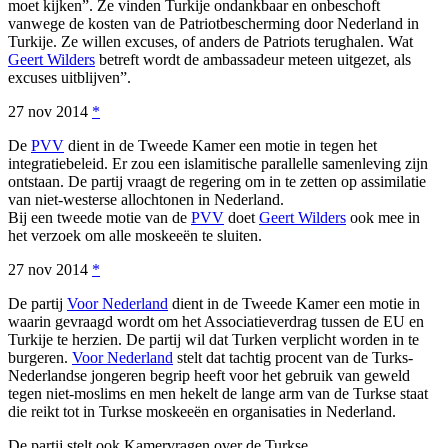
moet kijken”. Ze vinden Turkije ondankbaar en onbeschoft
vanwege de kosten van de Patriotbescherming door Nederland in
Turkije. Ze willen excuses, of anders de Patriots terughalen. Wat
Geert Wilders
betreft wordt de ambassadeur meteen uitgezet, als
excuses uitblijven”.
27 nov 2014
*
De
PVV
dient in de Tweede Kamer een motie in tegen het
integratiebeleid. Er zou een islamitische parallelle samenleving zijn
ontstaan. De partij vraagt de regering om in te zetten op assimilatie
van niet-westerse allochtonen in Nederland.
Bij een tweede motie van de
PVV
doet
Geert Wilders
ook mee in
het verzoek om alle moskeeën te sluiten.
27 nov 2014
*
De partij
Voor Nederland
dient in de Tweede Kamer een motie in
waarin gevraagd wordt om het Associatieverdrag tussen de EU en
Turkije te herzien. De partij wil dat Turken verplicht worden in te
burgeren.
Voor Nederland
stelt dat tachtig procent van de Turks-
Nederlandse jongeren begrip heeft voor het gebruik van geweld
tegen niet-moslims en men hekelt de lange arm van de Turkse staat
die reikt tot in Turkse moskeeën en organisaties in Nederland.
De partij stelt ook Kamervragen over de Turkse