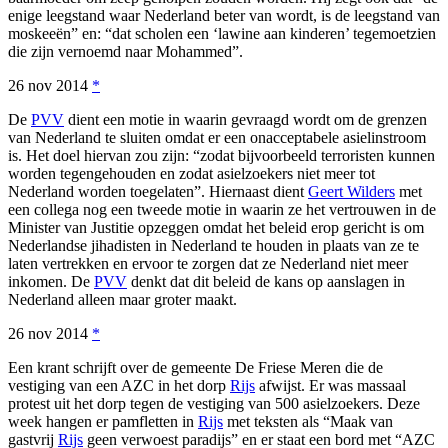
enige leegstand waar Nederland beter van wordt, is de leegstand van
moskeeën” en: “dat scholen een ‘lawine aan kinderen’ tegemoetzien
die zijn vernoemd naar Mohammed”.
26 nov 2014
*
De
PVV
dient een motie in waarin gevraagd wordt om de grenzen
van Nederland te sluiten omdat er een onacceptabele asielinstroom
is. Het doel hiervan zou zijn: “zodat bijvoorbeeld terroristen kunnen
worden tegengehouden en zodat asielzoekers niet meer tot
Nederland worden toegelaten”. Hiernaast dient
Geert Wilders
met
een collega nog een tweede motie in waarin ze het vertrouwen in de
Minister van Justitie opzeggen omdat het beleid erop gericht is om
Nederlandse jihadisten in Nederland te houden in plaats van ze te
laten vertrekken en ervoor te zorgen dat ze Nederland niet meer
inkomen. De
PVV
denkt dat dit beleid de kans op aanslagen in
Nederland alleen maar groter maakt.
26 nov 2014
*
Een krant schrijft over de gemeente De Friese Meren die de
vestiging van een AZC in het dorp
Rijs
afwijst. Er was massaal
protest uit het dorp tegen de vestiging van 500 asielzoekers. Deze
week hangen er pamfletten in
Rijs
met teksten als “Maak van
gastvrij
Rijs
geen verwoest paradijs” en er staat een bord met “AZC