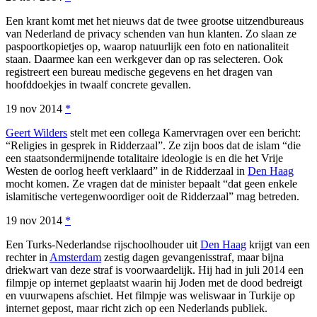
Een krant komt met het nieuws dat de twee grootse uitzendbureaus
van Nederland de privacy schenden van hun klanten. Zo slaan ze
paspoortkopietjes op, waarop natuurlijk een foto en nationaliteit
staan. Daarmee kan een werkgever dan op ras selecteren. Ook
registreert een bureau medische gegevens en het dragen van
hoofddoekjes in twaalf concrete gevallen.
19 nov 2014
*
Geert Wilders
stelt met een collega Kamervragen over een bericht:
“Religies in gesprek in Ridderzaal”. Ze zijn boos dat de islam “die
een staatsondermijnende totalitaire ideologie is en die het Vrije
Westen de oorlog heeft verklaard” in de Ridderzaal in
Den Haag
mocht komen. Ze vragen dat de minister bepaalt “dat geen enkele
islamitische vertegenwoordiger ooit de Ridderzaal” mag betreden.
19 nov 2014
*
Een Turks-Nederlandse rijschoolhouder uit
Den Haag
krijgt van een
rechter in
Amsterdam
zestig dagen gevangenisstraf, maar bijna
driekwart van deze straf is voorwaardelijk. Hij had in juli 2014 een
filmpje op internet geplaatst waarin hij Joden met de dood bedreigt
en vuurwapens afschiet. Het filmpje was weliswaar in Turkije op
internet gepost, maar richt zich op een Nederlands publiek.