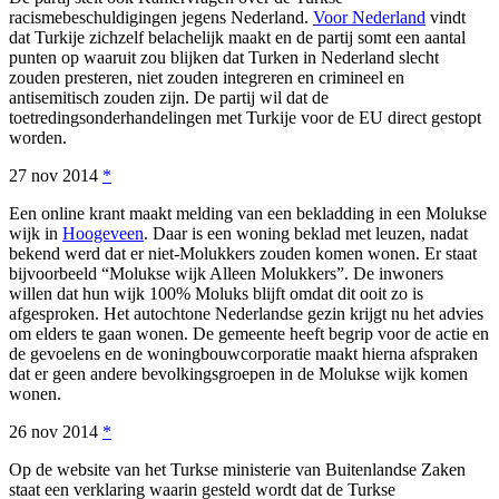
racismebeschuldigingen jegens Nederland.
Voor Nederland
vindt
dat Turkije zichzelf belachelijk maakt en de partij somt een aantal
punten op waaruit zou blijken dat Turken in Nederland slecht
zouden presteren, niet zouden integreren en crimineel en
antisemitisch zouden zijn. De partij wil dat de
toetredingsonderhandelingen met Turkije voor de EU direct gestopt
worden.
27 nov 2014
*
Een online krant maakt melding van een bekladding in een Molukse
wijk in
Hoogeveen
. Daar is een woning beklad met leuzen, nadat
bekend werd dat er niet-Molukkers zouden komen wonen. Er staat
bijvoorbeeld “Molukse wijk Alleen Molukkers”. De inwoners
willen dat hun wijk 100% Moluks blijft omdat dit ooit zo is
afgesproken. Het autochtone Nederlandse gezin krijgt nu het advies
om elders te gaan wonen. De gemeente heeft begrip voor de actie en
de gevoelens en de woningbouwcorporatie maakt hierna afspraken
dat er geen andere bevolkingsgroepen in de Molukse wijk komen
wonen.
26 nov 2014
*
Op de website van het Turkse ministerie van Buitenlandse Zaken
staat een verklaring waarin gesteld wordt dat de Turkse