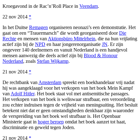
Kroegavond in de Rac’n’Roll Place in
Veendam
.
22 nov 2014
*
In het Duitse
Remagen
organiseren neonazi’s een demonstratie. Het
gaat om een “Trauermarsch” die wordt georganiseerd door
Die
Rechte
en mensen van
Aktionsbüro Mittelrhein
, die na hun vrijlating
actief zijn bij de
NPD
en haar jongerenorganisatie
JN
. Er zijn
ongeveer 140 deelnemers en vanuit Nederland is een handjevol
mensen aanwezig die deels actief zijn bij
Blood & Honour
Nederland
, zoals
Stefan Wijkamp
.
21 nov 2014
*
De rechtbank van
Amsterdam
spreekt een boekhandelaar vrij nadat
hij was aangeklaagd voor het verkopen van het boek Mein Kampf
van
Adolf Hitler
. Het boek staat vol met antisemitische passages.
Het verkopen van het boek is weliswaar strafbaar, een veroordeling
zou echter indruisen tegen de vrijheid van meningsuiting. Het besluit
betekent niet dat er geen omstandigheden denkbaar zijn waaronder
de verspreiding van het boek wel strafbaar is. Het Openbaar
Ministerie gaat in
hoger beroep
omdat het boek aanzet tot haat,
discriminatie en geweld tegen Joden.
21 nov 2014
*