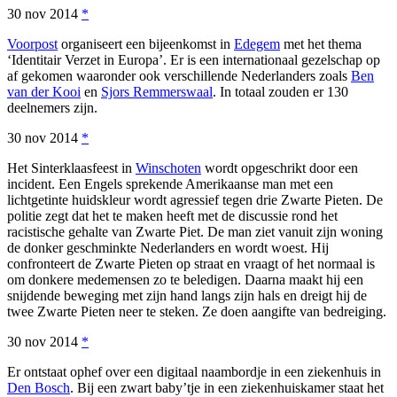
30 nov 2014
*
Voorpost
organiseert een bijeenkomst in
Edegem
met het thema
‘Identitair Verzet in Europa’. Er is een internationaal gezelschap op
af gekomen waaronder ook verschillende Nederlanders zoals
Ben
van der Kooi
en
Sjors Remmerswaal
. In totaal zouden er 130
deelnemers zijn.
30 nov 2014
*
Het Sinterklaasfeest in
Winschoten
wordt opgeschrikt door een
incident. Een Engels sprekende Amerikaanse man met een
lichtgetinte huidskleur wordt agressief tegen drie Zwarte Pieten. De
politie zegt dat het te maken heeft met de discussie rond het
racistische gehalte van Zwarte Piet. De man ziet vanuit zijn woning
de donker geschminkte Nederlanders en wordt woest. Hij
confronteert de Zwarte Pieten op straat en vraagt of het normaal is
om donkere medemensen zo te beledigen. Daarna maakt hij een
snijdende beweging met zijn hand langs zijn hals en dreigt hij de
twee Zwarte Pieten neer te steken. Ze doen aangifte van bedreiging.
30 nov 2014
*
Er ontstaat ophef over een digitaal naambordje in een ziekenhuis in
Den Bosch
. Bij een zwart baby’tje in een ziekenhuiskamer staat het