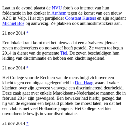
Laat in de avond plaatst de
NVU
foto’s op internet van hun
folderactie in het donker in
Arnhem
tegen de komst van een nieuw
AZC in Velp. Hier zijn partijleider
Constant Kusters
en zijn adjudant
Michiel Bos
bij aanwezig. Ze plakken ook antimoslimstickers aan.
21 nov 2014
*
Een lokale krant komt met het nieuws dat een afvalverwijderaar
zeven medewerkers op non-actief heeft gesteld. Ze waren tot begin
2014 in dienst van de gemeente
Tiel
. De zeven beschuldigen hun
leiding van discriminatie en hebben een klacht ingediend.
21 nov 2014
*
Het College voor de Rechten van de mens buigt zich over een
klacht tegen een uitgaansgelegenheid in
Den Haag
waar al vaker
klachten over zijn geweest vanwege een discriminerend deurbeleid.
Deze zaak gaat over enkele Marokkaans-Nederlandse mannen die in
februari 2014 zijn geweigerd. Een bewaker had hierbij gezegd dat
hij van de eigenaar een bepaald publiek toe moest laten, en dat het
een club is met veel Hollandse jongens. Het College ziet hier
onvoldoende bewijs in voor discriminatie.
21 nov 2014
*