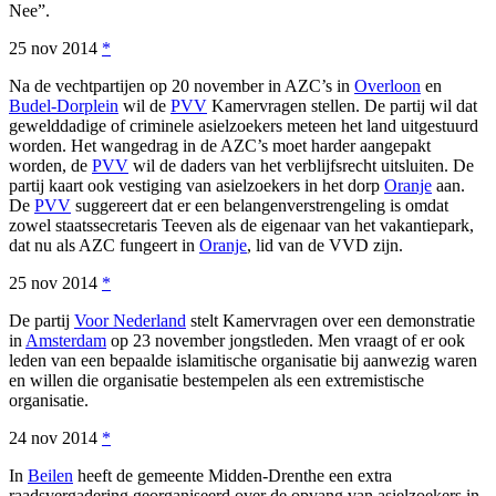
Nee”.
25 nov 2014
*
Na de vechtpartijen op 20 november in AZC’s in
Overloon
en
Budel-Dorplein
wil de
PVV
Kamervragen stellen. De partij wil dat
gewelddadige of criminele asielzoekers meteen het land uitgestuurd
worden. Het wangedrag in de AZC’s moet harder aangepakt
worden, de
PVV
wil de daders van het verblijfsrecht uitsluiten. De
partij kaart ook vestiging van asielzoekers in het dorp
Oranje
aan.
De
PVV
suggereert dat er een belangenverstrengeling is omdat
zowel staatssecretaris Teeven als de eigenaar van het vakantiepark,
dat nu als AZC fungeert in
Oranje
, lid van de VVD zijn.
25 nov 2014
*
De partij
Voor Nederland
stelt Kamervragen over een demonstratie
in
Amsterdam
op 23 november jongstleden. Men vraagt of er ook
leden van een bepaalde islamitische organisatie bij aanwezig waren
en willen die organisatie bestempelen als een extremistische
organisatie.
24 nov 2014
*
In
Beilen
heeft de gemeente Midden-Drenthe een extra
raadsvergadering georganiseerd over de opvang van asielzoekers in