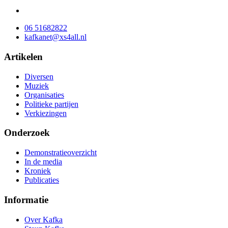
06 51682822
kafkanet@xs4all.nl
Artikelen
Diversen
Muziek
Organisaties
Politieke partijen
Verkiezingen
Onderzoek
Demonstratieoverzicht
In de media
Kroniek
Publicaties
Informatie
Over Kafka