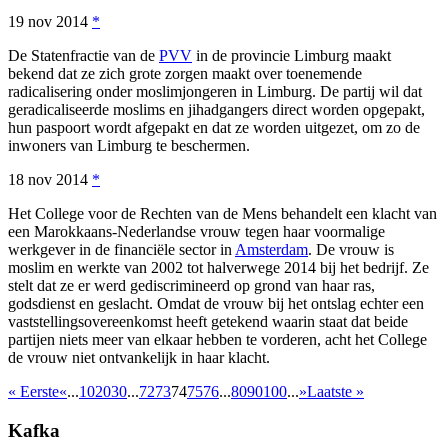
19 nov 2014
*
De Statenfractie van de
PVV
in de provincie Limburg maakt
bekend dat ze zich grote zorgen maakt over toenemende
radicalisering onder moslimjongeren in Limburg. De partij wil dat
geradicaliseerde moslims en jihadgangers direct worden opgepakt,
hun paspoort wordt afgepakt en dat ze worden uitgezet, om zo de
inwoners van Limburg te beschermen.
18 nov 2014
*
Het College voor de Rechten van de Mens behandelt een klacht van
een Marokkaans-Nederlandse vrouw tegen haar voormalige
werkgever in de financiële sector in
Amsterdam
. De vrouw is
moslim en werkte van 2002 tot halverwege 2014 bij het bedrijf. Ze
stelt dat ze er werd gediscrimineerd op grond van haar ras,
godsdienst en geslacht. Omdat de vrouw bij het ontslag echter een
vaststellingsovereenkomst heeft getekend waarin staat dat beide
partijen niets meer van elkaar hebben te vorderen, acht het College
de vrouw niet ontvankelijk in haar klacht.
« Eerste
«
...
10
20
30
...
72
73
74
75
76
...
80
90
100
...
»
Laatste »
Kafka