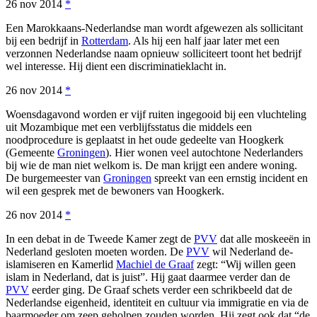
26 nov 2014
*
Een Marokkaans-Nederlandse man wordt afgewezen als sollicitant
bij een bedrijf in
Rotterdam
. Als hij een half jaar later met een
verzonnen Nederlandse naam opnieuw solliciteert toont het bedrijf
wel interesse. Hij dient een discriminatieklacht in.
26 nov 2014
*
Woensdagavond worden er vijf ruiten ingegooid bij een vluchteling
uit Mozambique met een verblijfsstatus die middels een
noodprocedure is geplaatst in het oude gedeelte van Hoogkerk
(Gemeente
Groningen
). Hier wonen veel autochtone Nederlanders
bij wie de man niet welkom is. De man krijgt een andere woning.
De burgemeester van
Groningen
spreekt van een ernstig incident en
wil een gesprek met de bewoners van Hoogkerk.
26 nov 2014
*
In een debat in de Tweede Kamer zegt de
PVV
dat alle moskeeën in
Nederland gesloten moeten worden. De
PVV
wil Nederland de-
islamiseren en Kamerlid
Machiel de Graaf
zegt: “Wij willen geen
islam in Nederland, dat is juist”. Hij gaat daarmee verder dan de
PVV
eerder ging. De Graaf schets verder een schrikbeeld dat de
Nederlandse eigenheid, identiteit en cultuur via immigratie en via de
baarmoeder om zeep geholpen zouden worden. Hij zegt ook dat “de