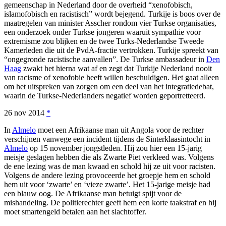
gemeenschap in Nederland door de overheid “xenofobisch,
islamofobisch en racistisch” wordt bejegend. Turkije is boos over de
maatregelen van minister Asscher rondom vier Turkse organisaties,
een onderzoek onder Turkse jongeren waaruit sympathie voor
extremisme zou blijken en de twee Turks-Nederlandse Tweede
Kamerleden die uit de PvdA-fractie vertrokken. Turkije spreekt van
“ongegronde racistische aanvallen”. De Turkse ambassadeur in
Den
Haag
zwakt het hierna wat af en zegt dat Turkije Nederland nooit
van racisme of xenofobie heeft willen beschuldigen. Het gaat alleen
om het uitspreken van zorgen om een deel van het integratiedebat,
waarin de Turkse-Nederlanders negatief worden geportretteerd.
26 nov 2014
*
In
Almelo
moet een Afrikaanse man uit Angola voor de rechter
verschijnen vanwege een incident tijdens de Sinterklaasintocht in
Almelo
op 15 november jongstleden. Hij zou hier een 15-jarig
meisje geslagen hebben die als Zwarte Piet verkleed was. Volgens
de ene lezing was de man kwaad en schold hij ze uit voor racisten.
Volgens de andere lezing provoceerde het groepje hem en schold
hem uit voor ‘zwarte’ en ‘vieze zwarte’. Het 15-jarige meisje had
een blauw oog. De Afrikaanse man betuigt spijt voor de
mishandeling. De politierechter geeft hem een korte taakstraf en hij
moet smartengeld betalen aan het slachtoffer.