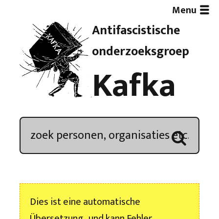
Menu
Antifascistische
Artikelen
onderzoeksgroep
Kafka
Demonstratieoverzicht
In de media
Kroniek
Publicaties
Dies ist eine automatische
Nieuwsbrief
Übersetzung , und kann Fehler