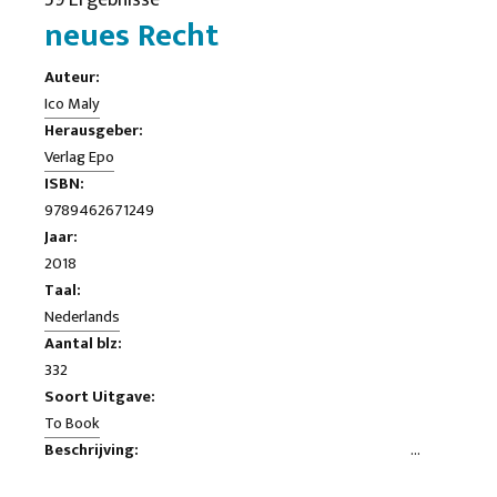
59 Ergebnisse
neues Recht
Auteur:
Ico Maly
Herausgeber:
Verlag Epo
ISBN:
9789462671249
Jaar:
2018
Taal:
Nederlands
Aantal blz:
332
Soort Uitgave:
To Book
Beschrijving:
Es könnte ein Quiz sein: was Trump, Alt-Recht, Alternative für