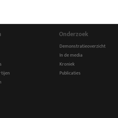
n
Onderzoek
Demonstratieoverzicht
In de media
s
Kroniek
rtijen
Publicaties
n