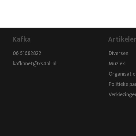
Kafka
Artikele
06 51682822
Diversen
kafkanet@xs4all.nl
Muziek
Organisatie
Politieke pa
Verkiezinge