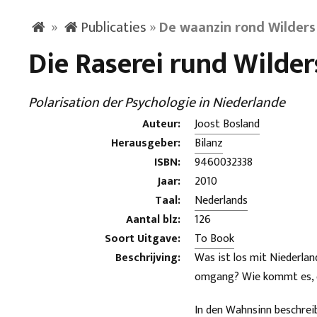
»
Publicaties
»
De waanzin rond Wilders
Die Raserei rund Wilder
Polarisation der Psychologie in Niederlande
Auteur:
Joost Bosland
Herausgeber:
Bilanz
ISBN:
9460032338
Jaar:
2010
Taal:
Nederlands
Aantal blz:
126
Soort Uitgave:
To Book
Beschrijving:
Was ist los mit Niederlan
omgang? Wie kommt es, da
In den Wahnsinn beschrei