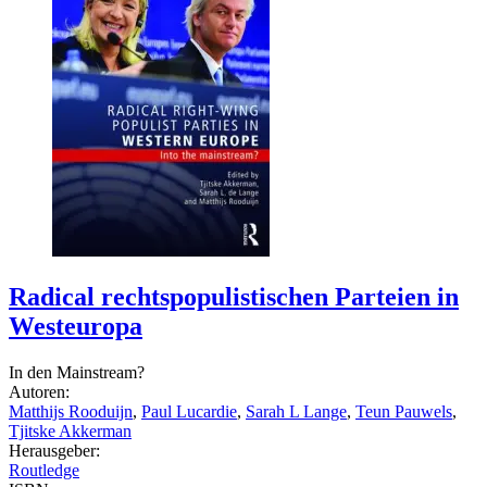
Radical rechtspopulistischen Parteien in
Westeuropa
In den Mainstream?
Autoren:
Matthijs Rooduijn
,
Paul Lucardie
,
Sarah L Lange
,
Teun Pauwels
,
Tjitske Akkerman
Herausgeber:
Routledge