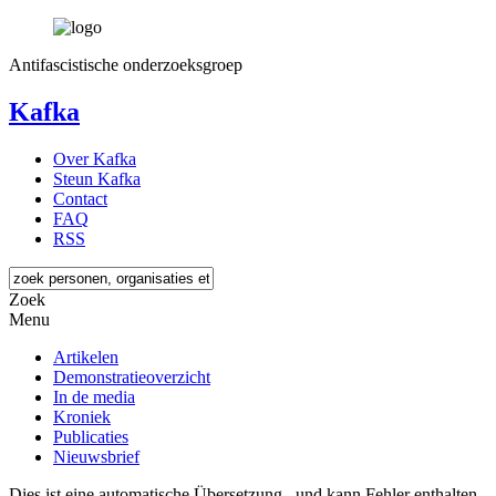
Antifascistische onderzoeksgroep
Kafka
Over Kafka
Steun Kafka
Contact
FAQ
RSS
Zoek
Menu
Artikelen
Demonstratieoverzicht
In de media
Kroniek
Publicaties
Nieuwsbrief
Dies ist eine automatische Übersetzung , und kann Fehler enthalten.