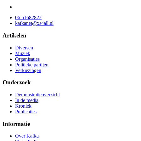
06 51682822
kafkanet@xs4all.nl
Artikelen
Diversen
Muziek
Organisaties
Politieke partijen
Verkiezingen
Onderzoek
Demonstratieoverzicht
In de media
Kroniek
Publicaties
Informatie
Over Kafka