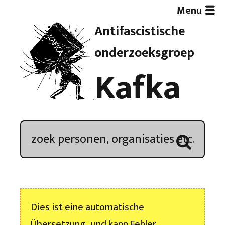
Menu
Antifascistische
Artikelen
onderzoeksgroep
Kafka
Demonstratieoverzicht
In de media
Kroniek
Publicaties
Dies ist eine automatische
Nieuwsbrief
Übersetzung , und kann Fehler