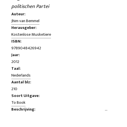
politischen Partei
Auteur:
Jhim van Bemmel
Herausgeber:
Kostenlose Musketiere
ISBN:
9789048426942
Jaar:
2012
Taal:
Nederlands
Aantal blz:
210
Soort Uitgave:
To Book
Beschrijving:
Eine beunruhigende Bild des Politikers Geert Wilders, der
sowohl sozial und psychologisch scheint völlig ihren Weg