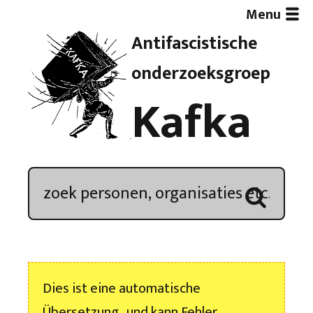
Menu
Antifascistische
Artikelen
onderzoeksgroep
Kafka
Demonstratieoverzicht
In de media
Kroniek
Publicaties
Dies ist eine automatische
Nieuwsbrief
Übersetzung , und kann Fehler