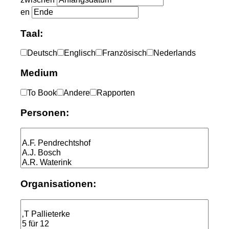
en
Taal:
Deutsch
Englisch
Französisch
Nederlands
Medium
To Book
Andere
Rapporten
Personen:
Organisationen: