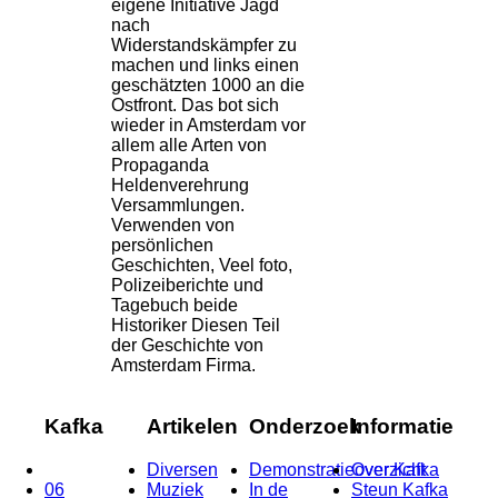
eigene Initiative Jagd
nach
Widerstandskämpfer zu
machen und links einen
geschätzten 1000 an die
Ostfront. Das bot sich
wieder in Amsterdam vor
allem alle Arten von
Propaganda
Heldenverehrung
Versammlungen.
Verwenden von
persönlichen
Geschichten, Veel foto,
Polizeiberichte und
Tagebuch beide
Historiker Diesen Teil
der Geschichte von
Amsterdam Firma.
Kafka
Artikelen
Onderzoek
Informatie
Diversen
Demonstratieoverzicht
Over Kafka
06
Muziek
In de
Steun Kafka