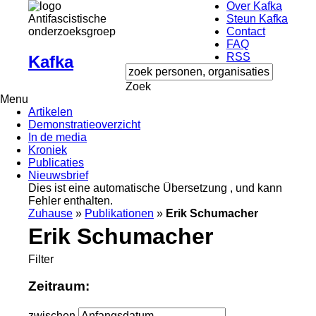
Over Kafka
Antifascistische
Steun Kafka
onderzoeksgroep
Contact
FAQ
RSS
Kafka
Zoek
Menu
Artikelen
Demonstratieoverzicht
In de media
Kroniek
Publicaties
Nieuwsbrief
Dies ist eine automatische Übersetzung , und kann
Fehler enthalten.
Zuhause
»
Publikationen
»
Erik Schumacher
Erik Schumacher
Filter
Zeitraum:
zwischen