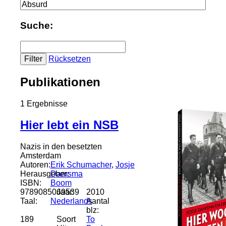
Suche:
Rücksetzen
Publikationen
1 Ergebnisse
Hier lebt ein NSB
Nazis in den besetzten
Amsterdam
Autoren:
Erik Schumacher
,
Josje
Herausgeber:
Damsma
ISBN:
Boom
9789085069539
Jaar:
2010
Taal:
Nederlands
Aantal
blz:
189
Soort
To