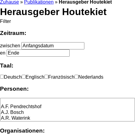
Zuhause
»
Publikationen
»
Herausgeber Houtekiet
Herausgeber Houtekiet
Filter
Zeitraum:
zwischen
en
Taal:
Deutsch
Englisch
Französisch
Nederlands
Personen:
Organisationen: