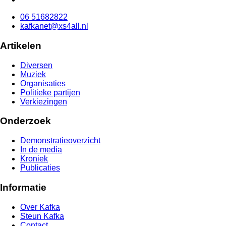
06 51682822
kafkanet@xs4all.nl
Artikelen
Diversen
Muziek
Organisaties
Politieke partijen
Verkiezingen
Onderzoek
Demonstratieoverzicht
In de media
Kroniek
Publicaties
Informatie
Over Kafka
Steun Kafka
Contact