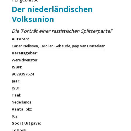
1 Ergebnisse
Der niederländischen
Volksunion
Die 'Porträt einer rassistischen Splitterpartei'
Autoren:
Carien Nelissen
,
Carolien Gebäude
,
Jaap van Donselaar
Herausgeber:
Wereldvenster
ISBN:
9029397624
Jaar:
1981
Taal:
Nederlands
Aantal blz:
162
Soort Uitgave:
To Book