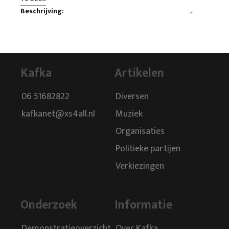
Beschrijving:
Kafka
Artikelen
06 51682822
Diversen
kafkanet@xs4all.nl
Muziek
Organisaties
Politieke partijen
Verkiezingen
Onderzoek
Informatie
Demonstratieoverzicht
Over Kafka