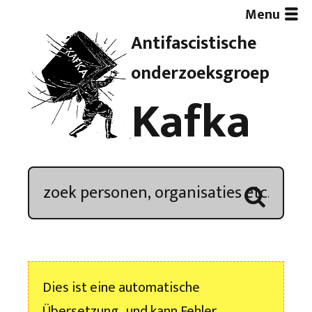
Menu
Antifascistische
Artikelen
onderzoeksgroep
Kafka
Demonstratieoverzicht
In de media
Kroniek
Publicaties
Dies ist eine automatische
Nieuwsbrief
Übersetzung , und kann Fehler