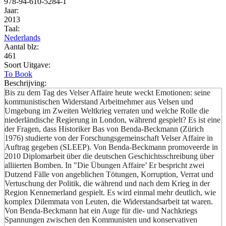
978-94-610-5284-1
Jaar:
2013
Taal:
Nederlands
Aantal blz:
461
Soort Uitgave:
To Book
Beschrijving:
Bis zu dem Tag des Velser Affaire heute weckt Emotionen: seine
kommunistischen Widerstand Arbeitnehmer aus Velsen und
Umgebung im Zweiten Weltkrieg verraten und welche Rolle die
niederländische Regierung in London, während gespielt? Es ist eine
der Fragen, dass Historiker Bas von Benda-Beckmann (Zürich
1976) studierte von der Forschungsgemeinschaft Velser Affaire in
Auftrag gegeben (SLEEP). Von Benda-Beckmann promoveerde in
2010 Diplomarbeit über die deutschen Geschichtsschreibung über
alliierten Bomben. In "Die Übungen Affaire’ Er bespricht zwei
Dutzend Fälle von angeblichen Tötungen, Korruption, Verrat und
Vertuschung der Politik, die während und nach dem Krieg in der
Region Kennemerland gespielt. Es wird einmal mehr deutlich, wie
komplex Dilemmata von Leuten, die Widerstandsarbeit tat waren.
Von Benda-Beckmann hat ein Auge für die- und Nachkriegs
Spannungen zwischen den Kommunisten und konservativen