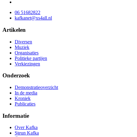
06 51682822
kafkanet@xs4all.nl
Artikelen
Diversen
Muziek
Organisaties
Politieke partijen
Verkiezingen
Onderzoek
Demonstratieoverzicht
In de media
Kroniek
Publicaties
Informatie
Over Kafka
Steun Kafka