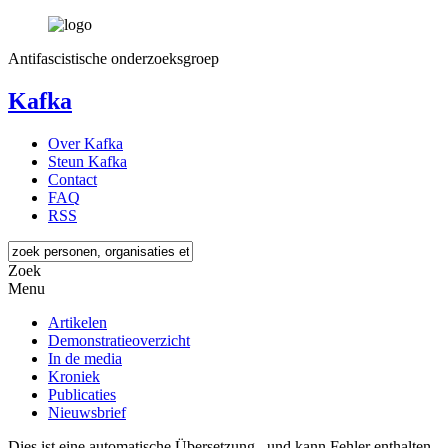
Antifascistische onderzoeksgroep
Kafka
Over Kafka
Steun Kafka
Contact
FAQ
RSS
Zoek
Menu
Artikelen
Demonstratieoverzicht
In de media
Kroniek
Publicaties
Nieuwsbrief
Dies ist eine automatische Übersetzung , und kann Fehler enthalten.