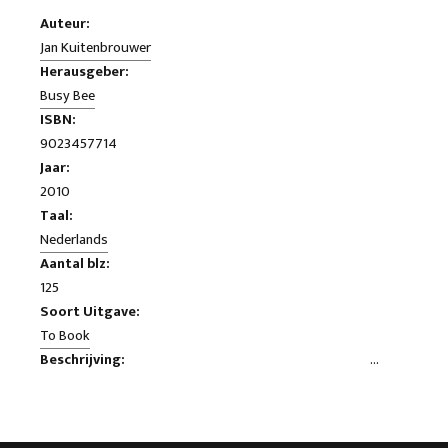
Auteur:
Jan Kuitenbrouwer
Herausgeber:
Busy Bee
ISBN:
9023457714
Jaar:
2010
Taal:
Nederlands
Aantal blz:
125
Soort Uitgave:
To Book
Beschrijving:
Over 'haathutten', 'Islamisierung', 'Rabat am Rhein ", "Anatolian
Korbball’ und das "Kalifat von multicul '. Und warum war
'Kopflumpensteuer’ nicht so eine gute Idee? (Im Übrigen, dass