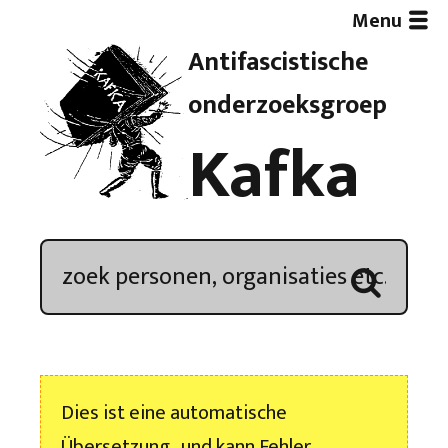
Menu
Antifascistische
Artikelen
onderzoeksgroep
Kafka
Demonstratieoverzicht
In de media
Kroniek
Publicaties
Dies ist eine automatische
Nieuwsbrief
Übersetzung , und kann Fehler