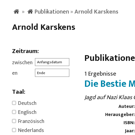
»
Publikationen
»
Arnold Karskens
Arnold Karskens
Zeitraum:
Publikation
zwischen
en
1 Ergebnisse
Die Bestie 
Taal:
Jagd auf Nazi Klaas 
Deutsch
Auteur:
Englisch
Herausgeber:
Französisch
ISBN:
Nederlands
Jaar: