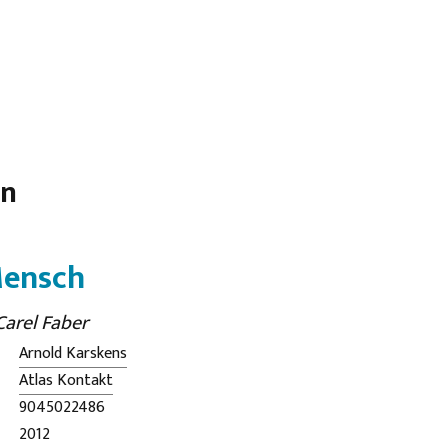
en
Mensch
Carel Faber
Arnold Karskens
Atlas Kontakt
9045022486
2012