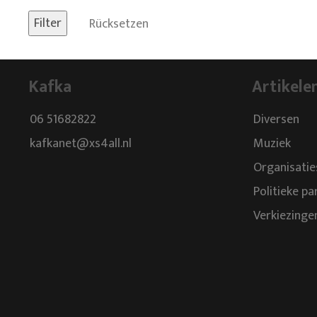
Rücksetzen
Kafka
Artikele
06 51682822
Diversen
kafkanet@xs4all.nl
Muziek
Organisatie
Politieke pa
Verkiezinge