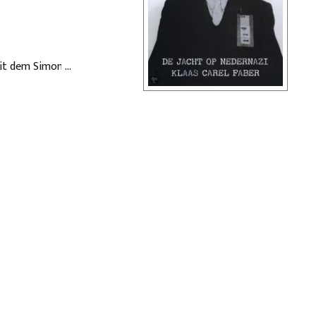
mit dem Simon
her aus dem
 Gestapo und des
Sicherheitsdienst
cht über die
ächst zu einem
 Mit Angehörigen der
iner Flucht in 1952
i Wochen vor etwas
tschland. Karskens
en Behörden
e Erfahrung,
e Geschichte über
er Kriegskinder