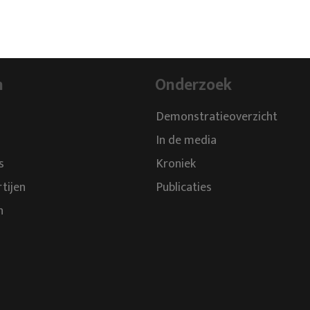
schmiedet.
n
Onderzoek
Demonstratieoverzicht
In de media
s
Kroniek
rtijen
Publicaties
n