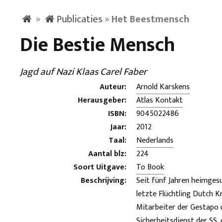
»
Publicaties
»
Het Beestmensch
Die Bestie Mensch
Jagd auf Nazi Klaas Carel Faber
Auteur:
Arnold Karskens
Herausgeber:
Atlas Kontakt
ISBN:
9045022486
Jaar:
2012
Taal:
Nederlands
Aantal blz:
224
Soort Uitgave:
To Book
Beschrijving:
Seit fünf Jahren heimge
letzte Flüchtling Dutch K
Mitarbeiter der Gestapo u
Sicherheitsdienst der SS,