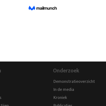
n
Onderzoek
Demonstratieoverzicht
In de media
s
Kroniek
rtijen
Publicaties