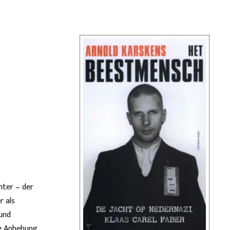
nter – der
r als
 und
ie Anhebung