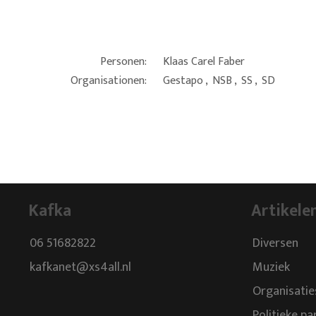
Personen:
Klaas Carel Faber
Organisationen:
Gestapo
,
NSB
,
SS
,
SD
Kafka
Artikele
06 51682822
Diversen
kafkanet@xs4all.nl
Muziek
Organisatie
Politieke pa