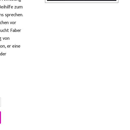
Beihilfe zum
ns sprechen.
ochen vor
sucht Faber
g von
on, er eine
nder