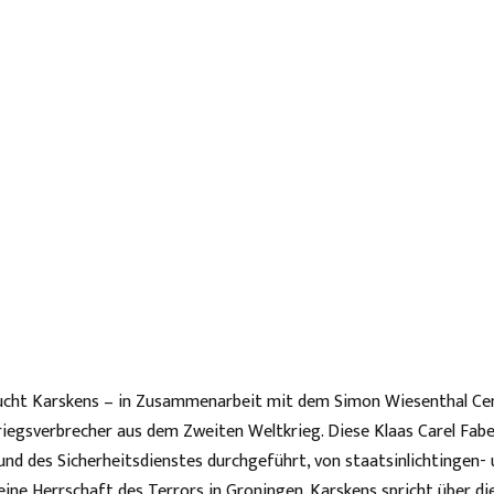
sucht Karskens – in Zusammenarbeit mit dem Simon Wiesenthal Ce
riegsverbrecher aus dem Zweiten Weltkrieg. Diese Klaas Carel Fabe
nd des Sicherheitsdienstes durchgeführt, von staatsinlichtingen-
 eine Herrschaft des Terrors in Groningen. Karskens spricht über d