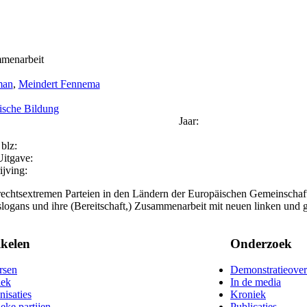
mmenarbeit
man
,
Meindert Fennema
tische Bildung
Jaar:
blz:
Uitgave:
ijving:
chtsextremen Parteien in den Ländern der Europäischen Gemeinschaft
slogans und ihre (Bereitschaft,) Zusammenarbeit mit neuen linken un
ikelen
Onderzoek
rsen
Demonstratieover
ek
In de media
nisaties
Kroniek
ieke partijen
Publicaties