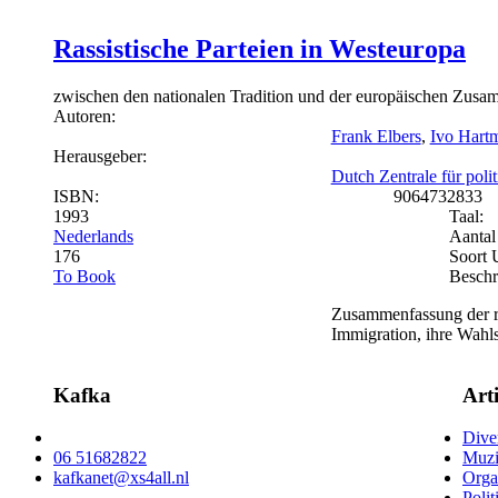
Rassistische Parteien in Westeuropa
zwischen den nationalen Tradition und der europäischen Zusa
Autoren:
Frank Elbers
,
Ivo Hart
Herausgeber:
Dutch Zentrale für poli
ISBN:
9064732833
1993
Taal:
Nederlands
Aantal 
176
Soort 
To Book
Beschr
Zusammenfassung der re
Immigration, ihre Wahl
Kafka
Art
Dive
06 51682822
Muzi
kafkanet@xs4all.nl
Orga
Polit