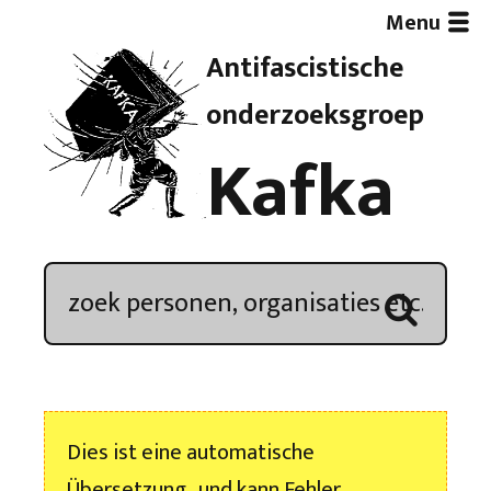
Menu
Antifascistische
Artikelen
onderzoeksgroep
Kafka
Demonstratieoverzicht
In de media
Kroniek
Publicaties
Dies ist eine automatische
Nieuwsbrief
Übersetzung , und kann Fehler