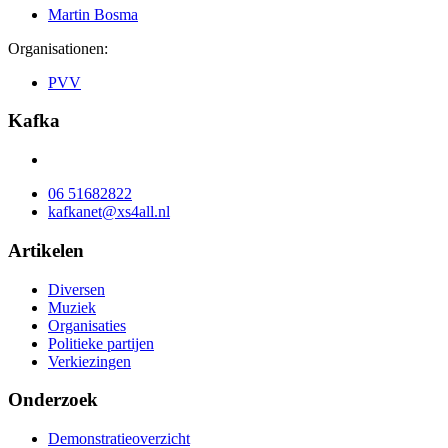
Martin Bosma
Organisationen:
PVV
Kafka
06 51682822
kafkanet@xs4all.nl
Artikelen
Diversen
Muziek
Organisaties
Politieke partijen
Verkiezingen
Onderzoek
Demonstratieoverzicht