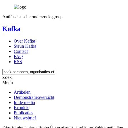
Antifascistische onderzoeksgroep
Kafka
Over Kafka
Steun Kafka
Contact
FAQ
RSS
Zoek
Menu
Artikelen
Demonstratieoverzicht
In de media
Kroniek
Publicaties
Nieuwsbrief
Dies ist eine automatische Übersetzung , und kann Fehler enthalten.