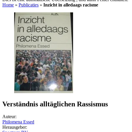
Home
»
Publicaties
»
Inzicht in alledaags racisme
Verständnis alltäglichen Rassismus
Auteur:
Philomena Essed
Herausgeber: