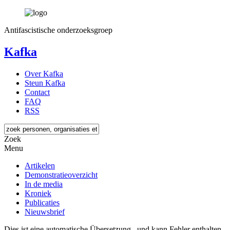
Antifascistische onderzoeksgroep
Kafka
Over Kafka
Steun Kafka
Contact
FAQ
RSS
Zoek
Menu
Artikelen
Demonstratieoverzicht
In de media
Kroniek
Publicaties
Nieuwsbrief
Dies ist eine automatische Übersetzung , und kann Fehler enthalten.