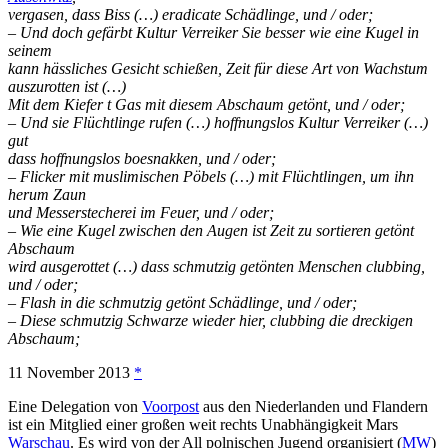
vergasen, dass Biss (…) eradicate Schädlinge, und / oder;
– Und doch gefärbt Kultur Verreiker Sie besser wie eine Kugel in
seinem
kann hässliches Gesicht schießen, Zeit für diese Art von Wachstum
auszurotten ist (…)
Mit dem Kiefer t Gas mit diesem Abschaum getönt, und / oder;
– Und sie Flüchtlinge rufen (…) hoffnungslos Kultur Verreiker (…)
gut
dass hoffnungslos boesnakken, und / oder;
– Flicker mit muslimischen Pöbels (…) mit Flüchtlingen, um ihn
herum Zaun
und Messerstecherei im Feuer, und / oder;
– Wie eine Kugel zwischen den Augen ist Zeit zu sortieren getönt
Abschaum
wird ausgerottet (…) dass schmutzig getönten Menschen clubbing,
und / oder;
– Flash in die schmutzig getönt Schädlinge, und / oder;
– Diese schmutzig Schwarze wieder hier, clubbing die dreckigen
Abschaum;
11 November 2013
*
Eine Delegation von
Voorpost
aus den Niederlanden und Flandern
ist ein Mitglied einer großen weit rechts Unabhängigkeit Mars
Warschau
. Es wird von der All polnischen Jugend organisiert (
MW
)