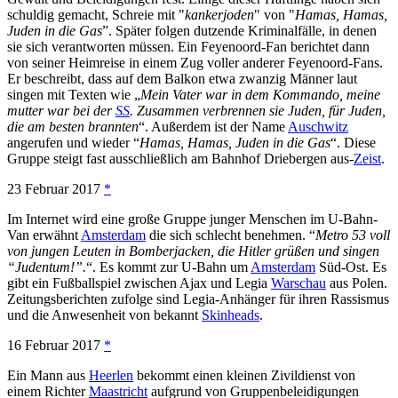
schuldig gemacht, Schreie mit "
kankerjoden
" von "
Hamas, Hamas,
Juden in die Gas
”. Später folgen dutzende Kriminalfälle, in denen
sie sich verantworten müssen. Ein Feyenoord-Fan berichtet dann
von seiner Heimreise in einem Zug voller anderer Feyenoord-Fans.
Er beschreibt, dass auf dem Balkon etwa zwanzig Männer laut
singen mit Texten wie „
Mein Vater war in dem Kommando, meine
mutter war bei der
SS
. Zusammen verbrennen sie Juden, für Juden,
die am besten brannten
“. Außerdem ist der Name
Auschwitz
angerufen und wieder “
Hamas, Hamas, Juden in die Gas
“. Diese
Gruppe steigt fast ausschließlich am Bahnhof Driebergen aus-
Zeist
.
23 Februar 2017
*
Im Internet wird eine große Gruppe junger Menschen im U-Bahn-
Van erwähnt
Amsterdam
die sich schlecht benehmen. “
Metro 53 voll
von jungen Leuten in Bomberjacken, die Hitler grüßen und singen
“Judentum!”.
“. Es kommt zur U-Bahn um
Amsterdam
Süd-Ost. Es
gibt ein Fußballspiel zwischen Ajax und Legia
Warschau
aus Polen.
Zeitungsberichten zufolge sind Legia-Anhänger für ihren Rassismus
und die Anwesenheit von bekannt
Skinheads
.
16 Februar 2017
*
Ein Mann aus
Heerlen
bekommt einen kleinen Zivildienst von
einem Richter
Maastricht
aufgrund von Gruppenbeleidigungen