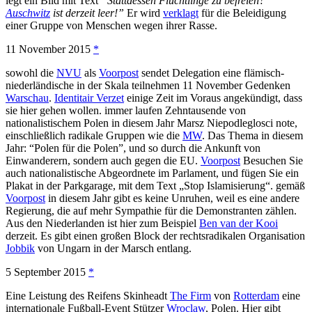
legt ein Bild mit Text
“Stattdessen Flüchtlinge zu befreien?
Auschwitz
ist derzeit leer!”
Er wird
verklagt
für die Beleidigung
einer Gruppe von Menschen wegen ihrer Rasse.
11 November 2015
*
sowohl die
NVU
als
Voorpost
sendet Delegation eine flämisch-
niederländische in der Skala teilnehmen 11 November Gedenken
Warschau
.
Identitair Verzet
einige Zeit im Voraus angekündigt, dass
sie hier gehen wollen. immer laufen Zehntausende von
nationalistischem Polen in diesem Jahr Marsz Niepodleglosci note,
einschließlich radikale Gruppen wie die
MW
. Das Thema in diesem
Jahr: “Polen für die Polen”, und so durch die Ankunft von
Einwanderern, sondern auch gegen die EU.
Voorpost
Besuchen Sie
auch nationalistische Abgeordnete im Parlament, und fügen Sie ein
Plakat in der Parkgarage, mit dem Text „Stop Islamisierung“. gemäß
Voorpost
in diesem Jahr gibt es keine Unruhen, weil es eine andere
Regierung, die auf mehr Sympathie für die Demonstranten zählen.
Aus den Niederlanden ist hier zum Beispiel
Ben van der Kooi
derzeit. Es gibt einen großen Block der rechtsradikalen Organisation
Jobbik
von Ungarn in der Marsch entlang.
5 September 2015
*
Eine Leistung des Reifens Skinheadt
The Firm
von
Rotterdam
eine
internationale Fußball-Event Stützer
Wroclaw
, Polen. Hier gibt