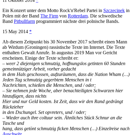
11 Oktober 2014
*
Ein Konzert unter dem Motto Rock'n'Rebel Partei in
Szczecinek
in
Polen mit der Band
The Firm
von
Rotterdam
. Die schwedische
Band
Pitbullfarm
programmiert nächste drei polnische Bands.
15 May 2014
*
Ab diesem Zeitpunkt bis 30 November 2017 schreibt einen Mann
ab Wirdum (Groningen) rassistische Texte im Internet. Die Texte
enthalten Gewalt Anrufe. In augustus 2019 Man vor Gericht
erscheinen. Einige der Texte schreibt er:
– weer 2 diejenigen schmutzig, hoffnungslos getinten 60 Stunden
gemeinnütziger Arbeit, vorher gedacht
in dem Hals geschossen, aufzuräumen, dass die Nation Wham (…)
Jeden Tag schmutzig gegerbtem Menschen in t
Nachrichten, schießen die Menschen, und / oder;
– Sie nehmen jede Woche, aber benachteiligten Schwarzen hier
hinzufügen, dass nichts
Hier und nur Geld kosten. Ist Zeit, dass wir den Rand gedrängt
Rückzieher
in den Dschungel. Set opvreters, und / oder;
– Wieder auch ihre coltuur sein. Ähnliches Stück Schnur an die
Tasche und
hang, dass getönt schmutzig ficken Menschen (…) Einzelreise nach
Auschwitz
,