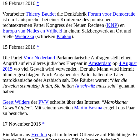
19 Februar 2016
*
Vorarbeiter
Thierry Baudet
die Denkfabrik
Forum voor Democratie
ist ein Lautsprecher bei einer Konferenz des polnischen
rechtsextremen Partei Kongress der Neuen Rechten (
KNP
) en
Europa van Naties en Vrijheid
in einem Salzbergwerk an Ort und
Stelle
Wieliczka
(schließen
Krakau
).
15 Februar 2016
*
Die Partei
Voor Nederland
Parlamentarische Anfragen stellt einen
Angriff auf ein älteres jüdisches Ehepaar in
Amsterdam
op
4 August
2015
wo viel Gewalt wird verwendet,. Der alte Mann wird hiermit
blinder geschlagen. Nach Angaben der Partei hätten die Täter
marokkanische oder Arabisch sah. Die Räuber waren: “
hier die
Juwelen schmutzig Jüdin, Sie hatten
Auschwitz
muss sein
” genannt
haben.
Geert Wilders
der
PVV
schreibt über das Internet: “
Marokkaner
Gewalt Opfer
“. Mit seinem zweiten
Martin Bosma
er geht das Paar
zu besuchen.
17 November 2015
*
Ein Mann aus
Heerlen
spät im Internet Offensive auf Flüchtlinge. Er