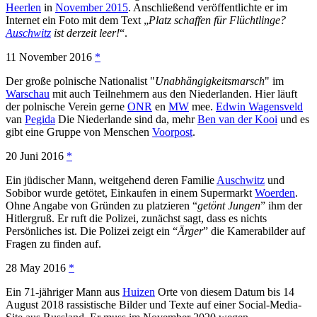
Heerlen
in
November 2015
. Anschließend veröffentlichte er im
Internet ein Foto mit dem Text „
Platz schaffen für Flüchtlinge?
Auschwitz
ist derzeit leer!
“.
11 November 2016
*
Der große polnische Nationalist "
Unabhängigkeitsmarsch
" im
Warschau
mit auch Teilnehmern aus den Niederlanden. Hier läuft
der polnische Verein gerne
ONR
en
MW
mee.
Edwin Wagensveld
van
Pegida
Die Niederlande sind da, mehr
Ben van der Kooi
und es
gibt eine Gruppe von Menschen
Voorpost
.
20 Juni 2016
*
Ein jüdischer Mann, weitgehend deren Familie
Auschwitz
und
Sobibor wurde getötet, Einkaufen in einem Supermarkt
Woerden
.
Ohne Angabe von Gründen zu platzieren “
getönt Jungen
” ihm der
Hitlergruß. Er ruft die Polizei, zunächst sagt, dass es nichts
Persönliches ist. Die Polizei zeigt ein “
Ärger
” die Kamerabilder auf
Fragen zu finden auf.
28 May 2016
*
Ein 71-jähriger Mann aus
Huizen
Orte von diesem Datum bis 14
August 2018 rassistische Bilder und Texte auf einer Social-Media-