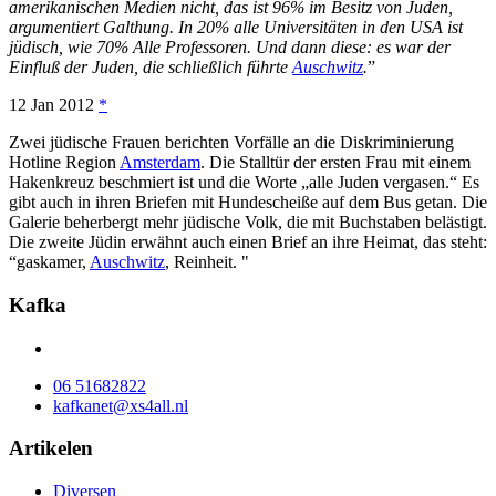
amerikanischen Medien nicht, das ist 96% im Besitz von Juden,
argumentiert Galthung. In 20% alle Universitäten in den USA ist
jüdisch, wie 70% Alle Professoren. Und dann diese: es war der
Einfluß der Juden, die schließlich führte
Auschwitz
.
”
12 Jan 2012
*
Zwei jüdische Frauen berichten Vorfälle an die Diskriminierung
Hotline Region
Amsterdam
. Die Stalltür der ersten Frau mit einem
Hakenkreuz beschmiert ist und die Worte „alle Juden vergasen.“ Es
gibt auch in ihren Briefen mit Hundescheiße auf dem Bus getan. Die
Galerie beherbergt mehr jüdische Volk, die mit Buchstaben belästigt.
Die zweite Jüdin erwähnt auch einen Brief an ihre Heimat, das steht:
“gaskamer,
Auschwitz
, Reinheit. "
Kafka
06 51682822
kafkanet@xs4all.nl
Artikelen
Diversen