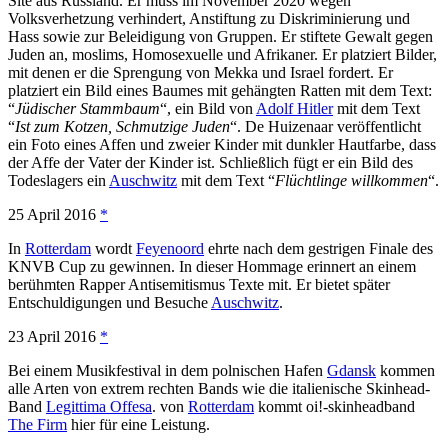
Site aus Russland. Er muss im November 2020 wegen
Volksverhetzung verhindert, Anstiftung zu Diskriminierung und
Hass sowie zur Beleidigung von Gruppen. Er stiftete Gewalt gegen
Juden an, moslims, Homosexuelle und Afrikaner. Er platziert Bilder,
mit denen er die Sprengung von Mekka und Israel fordert. Er
platziert ein Bild eines Baumes mit gehängten Ratten mit dem Text:
“
Jüdischer Stammbaum
“, ein Bild von
Adolf Hitler
mit dem Text
“
Ist zum Kotzen, Schmutzige Juden
“. De Huizenaar veröffentlicht
ein Foto eines Affen und zweier Kinder mit dunkler Hautfarbe, dass
der Affe der Vater der Kinder ist. Schließlich fügt er ein Bild des
Todeslagers ein
Auschwitz
mit dem Text “
Flüchtlinge willkommen
“.
25 April 2016
*
In
Rotterdam
wordt
Feyenoord
ehrte nach dem gestrigen Finale des
KNVB Cup zu gewinnen. In dieser Hommage erinnert an einem
berühmten Rapper Antisemitismus Texte mit. Er bietet später
Entschuldigungen und Besuche
Auschwitz
.
23 April 2016
*
Bei einem Musikfestival in dem polnischen Hafen
Gdansk
kommen
alle Arten von extrem rechten Bands wie die italienische Skinhead-
Band
Legittima Offesa
. von
Rotterdam
kommt oi!-skinheadband
The Firm
hier für eine Leistung.