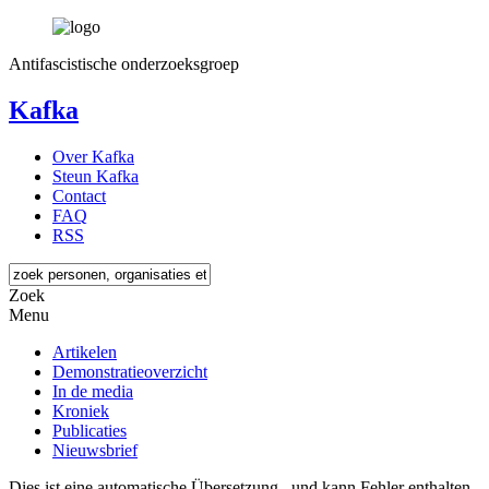
Antifascistische onderzoeksgroep
Kafka
Over Kafka
Steun Kafka
Contact
FAQ
RSS
Zoek
Menu
Artikelen
Demonstratieoverzicht
In de media
Kroniek
Publicaties
Nieuwsbrief
Dies ist eine automatische Übersetzung , und kann Fehler enthalten.