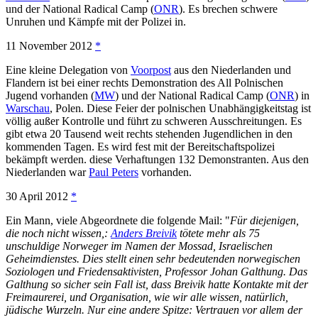
und der National Radical Camp (
ONR
). Es brechen schwere
Unruhen und Kämpfe mit der Polizei in.
11 November 2012
*
Eine kleine Delegation von
Voorpost
aus den Niederlanden und
Flandern ist bei einer rechts Demonstration des All Polnischen
Jugend vorhanden (
MW
) und der National Radical Camp (
ONR
) in
Warschau
, Polen. Diese Feier der polnischen Unabhängigkeitstag ist
völlig außer Kontrolle und führt zu schweren Ausschreitungen. Es
gibt etwa 20 Tausend weit rechts stehenden Jugendlichen in den
kommenden Tagen. Es wird fest mit der Bereitschaftspolizei
bekämpft werden. diese Verhaftungen 132 Demonstranten. Aus den
Niederlanden war
Paul Peters
vorhanden.
30 April 2012
*
Ein Mann, viele Abgeordnete die folgende Mail: "
Für diejenigen,
die noch nicht wissen,:
Anders Breivik
tötete mehr als 75
unschuldige Norweger im Namen der Mossad, Israelischen
Geheimdienstes. Dies stellt einen sehr bedeutenden norwegischen
Soziologen und Friedensaktivisten, Professor Johan Galthung. Das
Galthung so sicher sein Fall ist, dass Breivik hatte Kontakte mit der
Freimaurerei, und Organisation, wie wir alle wissen, natürlich,
jüdische Wurzeln. Nur eine andere Spitze: Vertrauen vor allem der