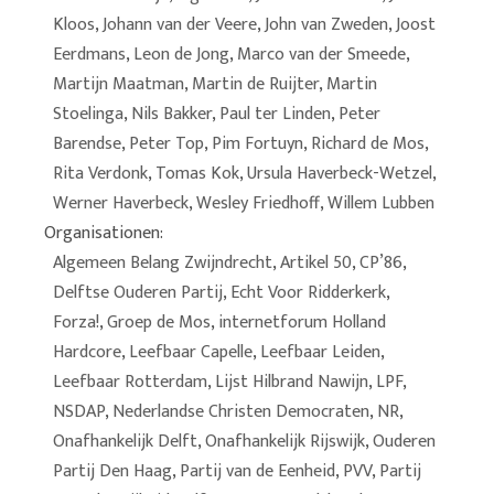
Kloos
,
Johann van der Veere
,
John van Zweden
,
Joost
Eerdmans
,
Leon de Jong
,
Marco van der Smeede
,
Martijn Maatman
,
Martin de Ruijter
,
Martin
Stoelinga
,
Nils Bakker
,
Paul ter Linden
,
Peter
Barendse
,
Peter Top
,
Pim Fortuyn
,
Richard de Mos
,
Rita Verdonk
,
Tomas Kok
,
Ursula Haverbeck-Wetzel
,
Werner Haverbeck
,
Wesley Friedhoff
,
Willem Lubben
Organisationen:
Algemeen Belang Zwijndrecht
,
Artikel 50
,
CP’86
,
Delftse Ouderen Partij
,
Echt Voor Ridderkerk
,
Forza!
,
Groep de Mos
,
internetforum Holland
Hardcore
,
Leefbaar Capelle
,
Leefbaar Leiden
,
Leefbaar Rotterdam
,
Lijst Hilbrand Nawijn
,
LPF
,
NSDAP
,
Nederlandse Christen Democraten
,
NR
,
Onafhankelijk Delft
,
Onafhankelijk Rijswijk
,
Ouderen
Partij Den Haag
,
Partij van de Eenheid
,
PVV
,
Partij