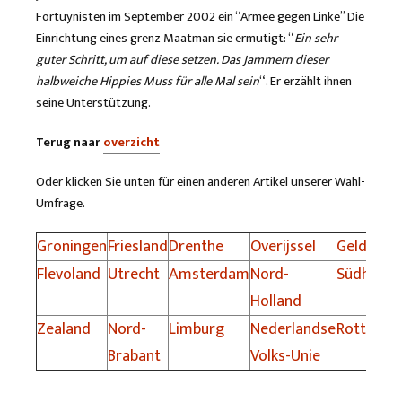
Fortuynisten im September 2002 ein “Armee gegen Linke” Die
Einrichtung eines grenz Maatman sie ermutigt: “
Ein sehr
guter Schritt, um auf diese setzen. Das Jammern dieser
halbweiche Hippies Muss für alle Mal sein
“. Er erzählt ihnen
seine Unterstützung.
Terug naar
overzicht
Oder klicken Sie unten für einen anderen Artikel unserer Wahl-
Umfrage.
Groningen
Friesland
Drenthe
Overijssel
Gelderla
Flevoland
Utrecht
Amsterdam
Nord-
Südholla
Holland
Zealand
Nord-
Limburg
Nederlandse
Rotterda
Brabant
Volks-Unie