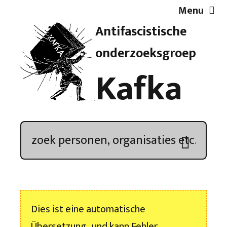
Menu
Antifascistische
Artikelen
onderzoeksgroep
Kafka
Demonstratieoverzicht
In de media
Kroniek
Publicaties
Dies ist eine automatische
Nieuwsbrief
Übersetzung , und kann Fehler