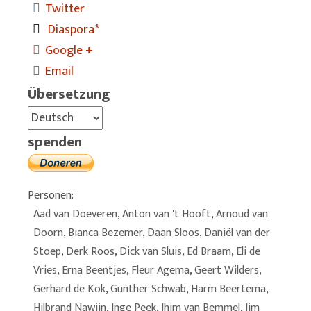
Twitter
Diaspora*
Google +
Email
Übersetzung
spenden
Personen:
Aad van Doeveren
,
Anton van 't Hooft
,
Arnoud van
Doorn
,
Bianca Bezemer
,
Daan Sloos
,
Daniël van der
Stoep
,
Derk Roos
,
Dick van Sluis
,
Ed Braam
,
Eli de
Vries
,
Erna Beentjes
,
Fleur Agema
,
Geert Wilders
,
Gerhard de Kok
,
Günther Schwab
,
Harm Beertema
,
Hilbrand Nawijn
,
Inge Peek
,
Jhim van Bemmel
,
Jim