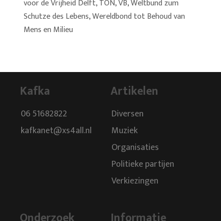
voor de Vrijheid Delft
,
TON
,
VB
,
Weltbund zum
Schutze des Lebens
,
Wereldbond tot Behoud van
Mens en Milieu
Kafka
Artikelen
06 51682822
Diversen
kafkanet@xs4all.nl
Muziek
Organisaties
Politieke partijen
Verkiezingen
Onderzoek
Informatie