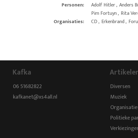
Personen:
Adolf Hitler
,
Anders Br
Pim Fortuyn
,
Rita Ve
Organisaties:
CD
,
Erkenbrand
,
For
Kafka
Artikele
06 51682822
Diversen
kafkanet@xs4all.nl
Muziek
Organisatie
Politieke pa
Verkiezinge