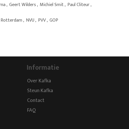
ema
,
Geert Wilders
,
Michiel Smit
,
Paul Cliteur
,
 Rotterdam
,
NVU
,
PVV
,
GOP
Informatie
Over Kafka
Steun Kafka
Contact
FAQ