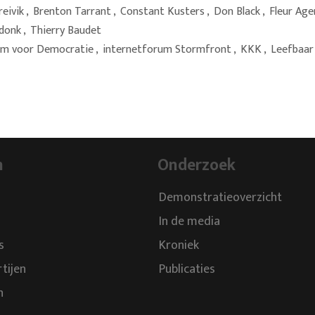
eivik
,
Brenton Tarrant
,
Constant Kusters
,
Don Black
,
Fleur Ag
rdonk
,
Thierry Baudet
um voor Democratie
,
internetforum Stormfront
,
KKK
,
Leefbaar
n
Onderzoek
Demonstratieoverzicht
In de media
s
Kroniek
rtijen
Publicaties
n