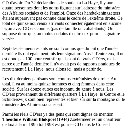
CD d'avoir. Du 32 déclarations de soutien à La Haye, il y aura
quatre personnes dont les noms figurent sur l'adresse du ministère
des Affaires sociales et de l'emploi. Onze des handtekeningzetters
étaient auparavant pas connue dans le cadre de l'extrême droite. Ce
total de quinze nouveaux arrivants connecter également en aucune
façon avec CD'ers connus (pas de famille ou cohabitants). On
suppose donc que, au moins certains d'entre eux pour la signature
versée.
Sept des steuners restants ne sont connus que du fait que l'année
dernière ils ont également mis leur signature. Aussi d'entre eux, il ne
est donc pas 100 pour cent sûr qu'ils sont de vrais CD'ers, mais
parce que l'année dernière il n'y avait pas de rapports pratiques de
recrutement à La Haye, nous allons ici, mais à partir de.
Les dix derniers partisans sont connus extrémistes de droite. Au
total, il ya au moins quinze hommes et cinq femmes dans cette
société. Sur les douze autres est inconnu du genre à nous. Les
CD'ers proviennent de différents quartiers à La Haye, le Centre et le
Schilderswijk sont bien représentés et bien sûr sur la montagne où le
ministère des Affaires sociales est.
Parmi les réels CD'ers ya des gens qui sont dignes de mention.
Theodore William Blokpoel
(1944) Zoetermeer est un chauffeur
de taxi à la mi 1995 tot 1998 est pour le CD dans le Conseil