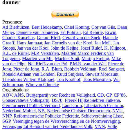
donner
Personnes:
Ad Bierhuizen
,
Bert Heidekamp
,
Chiel Koning
,
Cor van Gils
,
Daan
Meijer
,
Daniëlle van Tongeren
,
Ed Polman
,
Ed Renirie
,
Erwin
Charles Karselius
,
Gerard Rieff
,
Gerard van der Spek
,
Hans de
Graaff
,
Hans Janmaat
,
Jan Cornelis van der Kooi
,
Jan Moll
,
Jan
Stoops
,
Jan van der Kooi
,
John de Keijne
,
Jozef Rulof
,
K. Klijnoot
,
K.L. de Ruiter
,
M.P. Verstraten
,
Maarten Marco Frederik van
Tongeren
,
Maarten van Mil
,
Machiel Smit
,
Martijn Freling
,
Mike
van der Pligt
,
Nel Rieff-van der Pol
,
P.M.R. van der Wal
,
Pierre de
Jong
,
Pieter de Jong
,
R.A. Blum
,
Robbert Veldman
,
Roel Sangster
,
Ronald Adriaan van Londen
,
Ruud Snijders
,
Stewart Mordaunt
,
Theodorus Willem Blokpoel
,
Ton Koolhof
,
Toos Moesman
,
Wil
Schuurman
,
Wim van Ginneke
Organisations:
AOV
,
ANS
,
Burgerpartij voor Recht en Veiligheid
,
CD
,
CP
,
CP’86
,
Conservatieve Volkspartij
,
DS70
,
Freerk Hijlke Siebren Falkena
,
Gereformeerd Politiek Verbond
,
Landstorm
,
Libertarisch Centrum
,
Nederland Mobiel
,
NB
,
Nederlandse Christen Democraten
,
NVU
,
NNP
,
Reformatorische Politieke Federatie
,
Schietvereniging Lisse
,
SGP
,
Vereniging tegen de Wetsverachting en de Normvervaging
,
Vereniging tot Behoud van het Nederlandse Volk
,
VNN
,
Volle