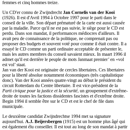
femmes et cinq hommes treize.
Un CD'er connu de Zwijndrecht
Jan Cornelis van der Kooi
(1926). Il est d'Avril 1994 à Octobre 1997 pour le parti dans le
conseil de la ville. Son départ prématuré de la carte est aussi causée
par la maladie. Parce qu'il ne est pas suivie, le siège pour le CD est
perdu. Dans son mandat, il performances médiocres d'ailleurs. Il
avait peu de connaissance de la politique, ne comprenait pas ou
proposer des budgets et souvent voté pour comme il était contre. Il a
essayé le CD comme un parti ordinaire acceptable de présenter le,
mais les autres membres du conseil savaient mieux. In maart 1996 il
admet qu'il est derrière le peuple de mots Janmaat premier’ en «vol
est vol’ staat.
Jan van der Kooi est originaire de cercles libertaires. Ces libertaires
pour la liberté absolue notamment économiques (très capitalistique
donc). Van der Kooi années quatre-vingt au début le président du
circuit Rotterdam du Centre libertaire. Il est vice-président de la
Parti civique pour la justice et la sécurité
, un groupement d'extrême-
droite de toutes les factions dissidentes fascistes et d'extrême droite.
Begin 1994 il semble être sur le CD et est le chef de file dans
municipale.
Le deuxième candidat Zwijndrechtse 1994 met sa signature
aujourd'hui.
A.J. Beijersbergen
(1915) est un homme plus âgé qui
est également élu conseiller. Il est tout au long de son mandat à partir