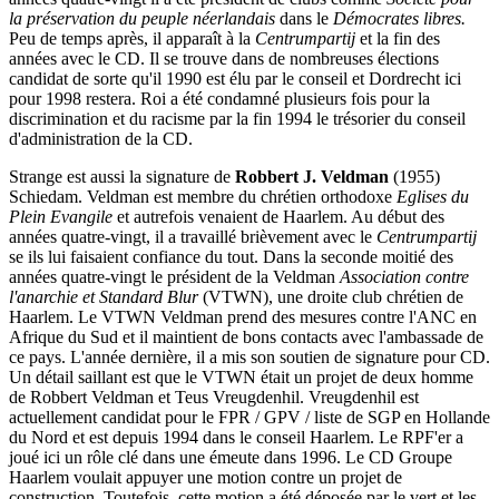
la préservation du peuple néerlandais
dans le
Démocrates libres.
Peu de temps après, il apparaît à la
Centrumpartij
et la fin des
années avec le CD. Il se trouve dans de nombreuses élections
candidat de sorte qu'il 1990 est élu par le conseil et Dordrecht ici
pour 1998 restera. Roi a été condamné plusieurs fois pour la
discrimination et du racisme par la fin 1994 le trésorier du conseil
d'administration de la CD.
Strange est aussi la signature de
Robbert J. Veldman
(1955)
Schiedam. Veldman est membre du chrétien orthodoxe
Eglises du
Plein Evangile
et autrefois venaient de Haarlem. Au début des
années quatre-vingt, il a travaillé brièvement avec le
Centrumpartij
se ils lui faisaient confiance du tout. Dans la seconde moitié des
années quatre-vingt le président de la Veldman
Association contre
l'anarchie et Standard Blur
(VTWN), une droite club chrétien de
Haarlem. Le VTWN Veldman prend des mesures contre l'ANC en
Afrique du Sud et il maintient de bons contacts avec l'ambassade de
ce pays. L'année dernière, il a mis son soutien de signature pour CD.
Un détail saillant est que le VTWN était un projet de deux homme
de Robbert Veldman et Teus Vreugdenhil. Vreugdenhil est
actuellement candidat pour le FPR / GPV / liste de SGP en Hollande
du Nord et est depuis 1994 dans le conseil Haarlem. Le RPF'er a
joué ici un rôle clé dans une émeute dans 1996. Le CD Groupe
Haarlem voulait appuyer une motion contre un projet de
construction. Toutefois, cette motion a été déposée par le vert et les