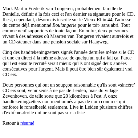
Mark Martin Frederik van Tongeren, probablement famille de
Danielle, définir à la fois ceci et l'an dernier sa signature pour le CD.
Il est, cependant, désormais inscrite sur le Vieux Rhin 44, l'adresse
du centre déjà mentionné
Boulangerie
pour le toit- sans abri. Tout
comme neuf supporters de toute façon. En outre, deux personnes
vivant à des adresses où Maarten van Tongeren vivaient autrefois et
un CD-steuner dans une pension sociale sur Haagweg.
Cinq des handtekeningzetters signés l'année dernière même si le CD
et une en direct à la même adresse de quelqu'un qui a fait ça. Parce
qu'il est ensuite recruté serait mieux qu'ils ont signé deux années
consécutives pour l'argent. Mais il peut être bien sûr également vrai
CD'ers.
Deux personnes qui ont un soupçon raisonnable qu'ils sont «sincère’
CD'ers sont, venir seuls à ne pas de Leiden, mais du village
Zevenhoven, de telle sorte que 20 kilomètres à l'est. A onze
handtekeningzetters non mentionnés a pas de nom connu et qui
renforce le ronselbeeld seulement. Live in Leiden plusieurs chiffres
d'extrême-droite qui ne sont pas sur la liste.
Retour à
résumé