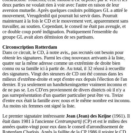
deux parties ne voulait rien à voir avec l'autre en raison de leur
aversion mutuelle. Après quelques couloirs politiques GL a attiré le
mouvement, Vreugdenhil qui pourrait lui servir dans. Pourrait
maintenant à la fois le CD et le mouvement vert, apparemment sans
travailler, au soutien. Cependant, le conseil ne était pas aveugle, et
ce double coup porté indignation. Pratiquement l'ensemble du
groupe GL avait alors démission de ses partisans.
Circonscription Rotterdam
Dans ce circuit, le CD, à notre avis,, pas recrutés ont besoin pour
obtenir les signatures. Parmi les cinq nouveaux arrivants à la liste,
quatre sur la même adresse comme un extrémiste de droite bien
connu ou sa famille ici à partir de. Au total, il 32 réussi à recueillir
des signatures. Vingt des steuners de CD ont été connus dans les
milieux d'extrême-droite et sept d'entre eux depuis l'élection de l'an
dernier. Il ya seulement un handtekeningzetter vraiment inconnu et
de ne pas se. Les CD'ers proviennent de divers districts où il n'y a
pas surreprésentation d'un quartier particulier peut être vu. Treize
d'entre eux était la famille avec nous et le même nombre est inconnu.
Au moins six femmes ont signé la liste.
Le premier signataire intéressante
Jean (Jean) des Keijne
(1961). Il
était dans 1981 à l'ancienne
Centrumpartij
(CP) et est le milieu des
années quatre-vingt pour eux dans le conseil d'arrondissement de
Rotterdam Charlois. Après la faillite de la CP 1986 il rejoint le CD.