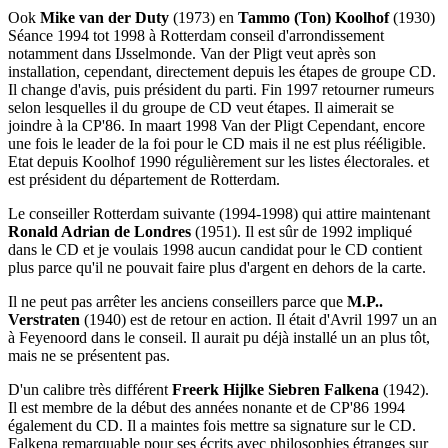
Ook
Mike van der Duty
(1973) en
Tammo (Ton) Koolhof
(1930)
Séance 1994 tot 1998 à Rotterdam conseil d'arrondissement
notamment dans IJsselmonde. Van der Pligt veut après son
installation, cependant, directement depuis les étapes de groupe CD.
Il change d'avis, puis président du parti. Fin 1997 retourner rumeurs
selon lesquelles il du groupe de CD veut étapes. Il aimerait se
joindre à la CP'86. In maart 1998 Van der Pligt Cependant, encore
une fois le leader de la foi pour le CD mais il ne est plus rééligible.
Etat depuis Koolhof 1990 régulièrement sur les listes électorales. et
est président du département de Rotterdam.
Le conseiller Rotterdam suivante (1994-1998) qui attire maintenant
Ronald Adrian de Londres
(1951). Il est sûr de 1992 impliqué
dans le CD et je voulais 1998 aucun candidat pour le CD contient
plus parce qu'il ne pouvait faire plus d'argent en dehors de la carte.
Il ne peut pas arrêter les anciens conseillers parce que
M.P..
Verstraten
(1940) est de retour en action. Il était d'Avril 1997 un an
à Feyenoord dans le conseil. Il aurait pu déjà installé un an plus tôt,
mais ne se présentent pas.
D'un calibre très différent
Freerk Hijlke Siebren Falkena
(1942).
Il est membre de la début des années nonante et de CP'86 1994
également du CD. Il a maintes fois mettre sa signature sur le CD.
Falkena remarquable pour ses écrits avec philosophies étranges sur