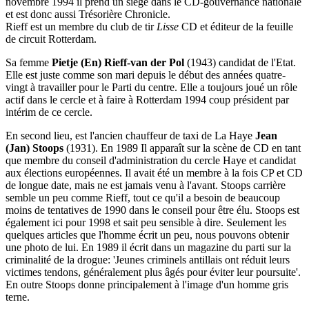
novembre 1994 il prend un siège dans le CD-gouvernance nationale
et est donc aussi Trésorière Chronicle.
Rieff est un membre du club de tir
Lisse
CD et éditeur de la feuille
de circuit Rotterdam.
Sa femme
Pietje (En) Rieff-van der Pol
(1943) candidat de l'Etat.
Elle est juste comme son mari depuis le début des années quatre-
vingt à travailler pour le Parti du centre. Elle a toujours joué un rôle
actif dans le cercle et à faire à Rotterdam 1994 coup président par
intérim de ce cercle.
En second lieu, est l'ancien chauffeur de taxi de La Haye
Jean
(Jan) Stoops
(1931). En 1989 Il apparaît sur la scène de CD en tant
que membre du conseil d'administration du cercle Haye et candidat
aux élections européennes. Il avait été un membre à la fois CP et CD
de longue date, mais ne est jamais venu à l'avant. Stoops carrière
semble un peu comme Rieff, tout ce qu'il a besoin de beaucoup
moins de tentatives de 1990 dans le conseil pour être élu. Stoops est
également ici pour 1998 et sait peu sensible à dire. Seulement les
quelques articles que l'homme écrit un peu, nous pouvons obtenir
une photo de lui. En 1989 il écrit dans un magazine du parti sur la
criminalité de la drogue: 'Jeunes criminels antillais ont réduit leurs
victimes tendons, généralement plus âgés pour éviter leur poursuite'.
En outre Stoops donne principalement à l'image d'un homme gris
terne.