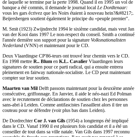
de laquelle se termine par la perte 1998. Quand il en 1995 un vol de
banque a été commis, il demande le journal local
Le Dordtenaar:
vous les gars écrivez que les Noirs étaient à nouveau hein?&#8217;.
Beijersbergen soutient également le principe du «peuple premier".
M. Smit (1923) Zwijndrecht 1994 le sixième candidat, mais veut Jan
van der Kooi dans 1997 Le non-respect du conseil. Smith a continué
l'année dernière son support pour la signature
Volksnationalisten
Nederland
(VNN) et maintenant pour le CD.
Deux Vlaardingse CP'86-teurs ont trouvé leur chemin vers le CD.
En 1998 mettre
R.. Blum
en
K.L. Cavalier
Vlaardingen leurs
signatures de soutien pour ce parti radical, qui a ensuite entrera
pleinement en fairway nationale-socialiste. Le CD peut maintenant
compter sur leur soutien.
Maarten van Mil
Delft passons maintenant pour la deuxième année
consécutive, griffonnage. En Janvier, il aide le néo-nazi Ed Polman
avec le recrutement de déclarations de soutien chez les personnes
sans-abri à Leiden. Comme antifascistes l'assaillent alors il tire un
couteau pour se défendre (voir plus bas dans Leiden).
De Dordrechter
Cor J. van Gils
(1954) a longtemps été impliqué
dans le CD. Vanaf 1990 il est plusieurs fois candidat et il a été un
conseiller de tout dans sa ville natale. Van Gils dans 1997 reconnu