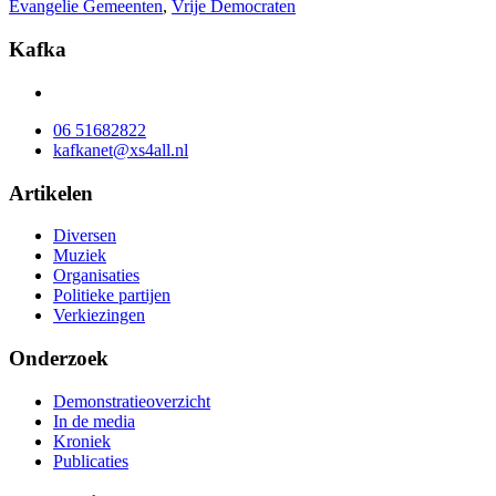
Evangelie Gemeenten
,
Vrije Democraten
Kafka
06 51682822
kafkanet@xs4all.nl
Artikelen
Diversen
Muziek
Organisaties
Politieke partijen
Verkiezingen
Onderzoek
Demonstratieoverzicht
In de media
Kroniek
Publicaties