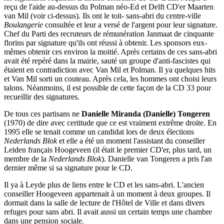
reçu de l'aide au-dessus du Polman néo-Ed et Delft CD'er Maarten
van Mil (voir ci-dessus). Ils ont le toit- sans-abri du centre-ville
Boulangerie
consultée et leur a versé de l'argent pour leur signature.
Chef du Parti des recruteurs de rémunération Janmaat de cinquante
florins par signature qu'ils ont réussi à obtenir. Les sponsors eux-
mêmes obtenir ces environ la moitié. Après certains de ces sans-abri
avait été repéré dans la mairie, sauté un groupe d'anti-fascistes qui
étaient en contradiction avec Van Mil et Polman. Il ya quelques hits
et Van Mil sorti un couteau. Après cela, les hommes ont choisi leurs
talons. Néanmoins, il est possible de cette façon de la CD 33 pour
recueillir des signatures.
De tous ces partisans ne
Danielle Miranda (Danielle) Tongeren
(1970) de dire avec certitude que ce est vraiment extrême droite. En
1995 elle se tenait comme un candidat lors de deux élections
Nederlands Blok
et elle a été un moment l'assistant du conseiller
Leiden français Hoogeveen (il était le premier CD'er, plus tard, un
membre de la
Nederlands Blok
). Danielle van Tongeren a pris l'an
dernier même si sa signature pour le CD.
Il ya à Leyde plus de liens entre le CD et les sans-abri. L'ancien
conseiller Hoogeveen appartenait à un moment à deux groupes. Il
dormait dans la salle de lecture de l'Hôtel de Ville et dans divers
refuges pour sans abri. Il avait aussi un certain temps une chambre
dans une pension sociale.