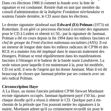
Dans ces élections 1986 il commet la fraude avec la liste de
signature et est condamné. Renirie était en tant que membre du
conseil d'administration de la
Indigène Fondation néerlandaise
et
soutenu l'année dernière, le CD aussi dans les élections.
Le dernier signataire skinhead nazi
Edward (Et) Polman
(1973) uit
Rotterdam. Il est géré ce processus électoral à recruter des signatures
pour le CD à Leiden et obtenir ici 50,- par la signature de Janmaat.
Polman a été en cours depuis la fin 1994 dans les milieux fascistes et
chef de groupe
du
Front d'action nationaux-socialistes (ANS).
Il est
un meneur de longue date dans les milieux radicaux de CP'86 et des
RCE et a maintes fois été impliqué dans le mauvais traitement des
étrangers. Polman se rend régulièrement dans les manifestations
fascistes à l'étranger et le batteur de la bande nazie
Landstorm.
La
seule raison pour laquelle il est maintenant à la, pour lui modérée,
CD est actif, il sera de l'argent qui lui donne Janmaat. Mais il est dit
beaucoup de choses que Janmaat pénètre par ses contacts avec un
néo radical Polman.
Circonscription Haye
A La Haye, au moins l'ancien président CP'86 Stewart Mordaunt
recrute signatures occupés. Janmaat également payé ƒ50 lui,- pour
chaque doodle qu'il a réussi à obtenir le CD. Quelque part à mi-
chemin de la période que l'on pourrait mettre les signatures à la
mairie, Mordaunt admet qu'il ya certainement recueilli six pour le