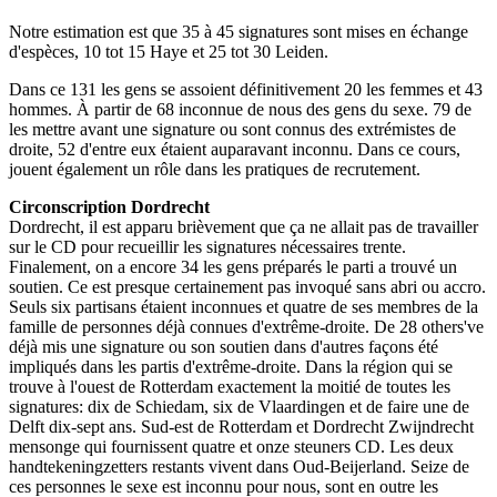
Notre estimation est que 35 à 45 signatures sont mises en échange
d'espèces, 10 tot 15 Haye et 25 tot 30 Leiden.
Dans ce 131 les gens se assoient définitivement 20 les femmes et 43
hommes. À partir de 68 inconnue de nous des gens du sexe. 79 de
les mettre avant une signature ou sont connus des extrémistes de
droite, 52 d'entre eux étaient auparavant inconnu. Dans ce cours,
jouent également un rôle dans les pratiques de recrutement.
Circonscription Dordrecht
Dordrecht, il est apparu brièvement que ça ne allait pas de travailler
sur le CD pour recueillir les signatures nécessaires trente.
Finalement, on a encore 34 les gens préparés le parti a trouvé un
soutien. Ce est presque certainement pas invoqué sans abri ou accro.
Seuls six partisans étaient inconnues et quatre de ses membres de la
famille de personnes déjà connues d'extrême-droite. De 28 others've
déjà mis une signature ou son soutien dans d'autres façons été
impliqués dans les partis d'extrême-droite. Dans la région qui se
trouve à l'ouest de Rotterdam exactement la moitié de toutes les
signatures: dix de Schiedam, six de Vlaardingen et de faire une de
Delft dix-sept ans. Sud-est de Rotterdam et Dordrecht Zwijndrecht
mensonge qui fournissent quatre et onze steuners CD. Les deux
handtekeningzetters restants vivent dans Oud-Beijerland. Seize de
ces personnes le sexe est inconnu pour nous, sont en outre les