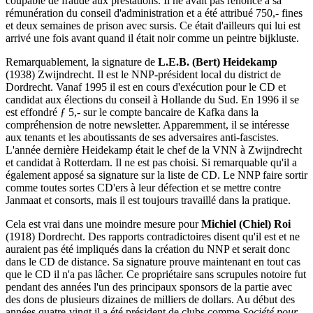
coupable de fraude aux prestations. Il ne avait pas renoncé à sa
rémunération du conseil d'administration et a été attribué 750,- fines
et deux semaines de prison avec sursis. Ce était d'ailleurs qui lui est
arrivé une fois avant quand il était noir comme un peintre bijkluste.
Remarquablement, la signature de
L.E.B. (Bert) Heidekamp
(1938) Zwijndrecht. Il est le NNP-président local du district de
Dordrecht. Vanaf 1995 il est en cours d'exécution pour le CD et
candidat aux élections du conseil à Hollande du Sud. En 1996 il se
est effondré ƒ 5,- sur le compte bancaire de Kafka dans la
compréhension de notre newsletter. Apparemment, il se intéresse
aux tenants et les aboutissants de ses adversaires anti-fascistes.
L'année dernière Heidekamp était le chef de la VNN à Zwijndrecht
et candidat à Rotterdam. Il ne est pas choisi. Si remarquable qu'il a
également apposé sa signature sur la liste de CD. Le NNP faire sortir
comme toutes sortes CD'ers à leur défection et se mettre contre
Janmaat et consorts, mais il est toujours travaillé dans la pratique.
Cela est vrai dans une moindre mesure pour
Michiel (Chiel) Roi
(1918) Dordrecht. Des rapports contradictoires disent qu'il est et ne
auraient pas été impliqués dans la création du NNP et serait donc
dans le CD de distance. Sa signature prouve maintenant en tout cas
que le CD il n'a pas lâcher. Ce propriétaire sans scrupules notoire fut
pendant des années l'un des principaux sponsors de la partie avec
des dons de plusieurs dizaines de milliers de dollars. Au début des
années quatre-vingt il a été président de clubs comme
Société pour