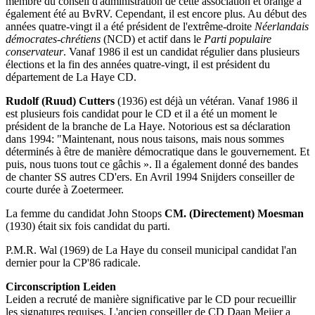
membre du conseil d'administration de cette association et orange a
également été au BvRV. Cependant, il est encore plus. Au début des
années quatre-vingt il a été président de l'extrême-droite
Néerlandais
démocrates-chrétiens
(NCD) et actif dans le
Parti populaire
conservateur
. Vanaf 1986 il est un candidat régulier dans plusieurs
élections et la fin des années quatre-vingt, il est président du
département de La Haye CD.
Rudolf (Ruud) Cutters
(1936) est déjà un vétéran. Vanaf 1986 il
est plusieurs fois candidat pour le CD et il a été un moment le
président de la branche de La Haye. Notorious est sa déclaration
dans 1994: "Maintenant, nous nous taisons, mais nous sommes
déterminés à être de manière démocratique dans le gouvernement. Et
puis, nous tuons tout ce gâchis ». Il a également donné des bandes
de chanter SS autres CD'ers. En Avril 1994 Snijders conseiller de
courte durée à Zoetermeer.
La femme du candidat John Stoops
CM. (Directement) Moesman
(1930) était six fois candidat du parti.
P.M.R. Wal (1969) de La Haye du conseil municipal candidat l'an
dernier pour la CP'86 radicale.
Circonscription Leiden
Leiden a recruté de manière significative par le CD pour recueillir
les signatures requises. L'ancien conseiller de CD Daan Meijer a