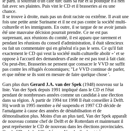
le parti. Il souffrait d'un café turc dans sa rue et la politique n'a rien
fait avec ses plaintes. Puis vint le CD et il brasseries ai eu une
chance.
Il se trouve à droite, mais pas un droit raciste ou extrême. Il avait une
fois une petite amie Suriname et il ne est pas contre la société multi-
culturelle et les immigrants. En outre, il se targue de ne avoir jamais
été une mauvaise décision pourrait prendre. Ce ne est pas
surprenant, aux réunions du comité, il est apparu que rarement et
pendant les réunions du conseil d'administration, il était silencieux
ou fait un commentaire qui en général n'a pas le sens. Ce qu'il fait
exactement le CD qui veut la société multi-culturelle abolir »’ et se
oppose à l'accueil des demandeurs d'asile ne est pas tout à fait clair.
Ou peut-être, Brasseries ne pensent que consacre le VVD ne suffit
pas contre les réfugiés économiques; "Le VVD continue de parler,
et que même se ils sont en mesure de faire quelque chose '.
Gars plus durs
Gerard J.A. van der Spek
(1948) nouveau sur la
liste. Van der Spek depuis 1991 impliqué dans le CD et l'état
pendant de nombreuses années comme un candidat à une élection
dans sa région. À partir de 1994 tot 1998 Il était conseiller à Delft.
Hij wordt in 1995 membre a été suspendu et 1997 CD décide de
l'amalgame à cause des années de déstabilisation et de
démoralisation plus. Moins d'un an plus tard, Van der Spek apparaît
de nouveau comme chef de Delft et de Rotterdam et maintenant il
peut représenter le CD de nouveau dans les élections provinciales.