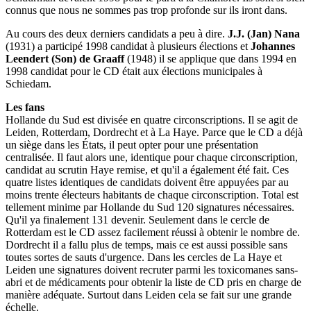
connus que nous ne sommes pas trop profonde sur ils iront dans.
Au cours des deux derniers candidats a peu à dire.
J.J. (Jan) Nana
(1931) a participé 1998 candidat à plusieurs élections et
Johannes
Leendert (Son) de Graaff
(1948) il se applique que dans 1994 en
1998 candidat pour le CD était aux élections municipales à
Schiedam.
Les fans
Hollande du Sud est divisée en quatre circonscriptions. Il se agit de
Leiden, Rotterdam, Dordrecht et à La Haye. Parce que le CD a déjà
un siège dans les États, il peut opter pour une présentation
centralisée. Il faut alors une, identique pour chaque circonscription,
candidat au scrutin Haye remise, et qu'il a également été fait. Ces
quatre listes identiques de candidats doivent être appuyées par au
moins trente électeurs habitants de chaque circonscription. Total est
tellement minime par Hollande du Sud 120 signatures nécessaires.
Qu'il ya finalement 131 devenir. Seulement dans le cercle de
Rotterdam est le CD assez facilement réussi à obtenir le nombre de.
Dordrecht il a fallu plus de temps, mais ce est aussi possible sans
toutes sortes de sauts d'urgence. Dans les cercles de La Haye et
Leiden une signatures doivent recruter parmi les toxicomanes sans-
abri et de médicaments pour obtenir la liste de CD pris en charge de
manière adéquate. Surtout dans Leiden cela se fait sur une grande
échelle.