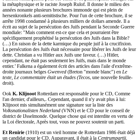
la métaphysique et le raciste Joseph Rulof. Il donne le milieu des
années nonante plusieurs brochures immonde qui est plein de
hersenkronkels anti-semitistische. Pour l'un de cette brochure, il se
arrête 1998 condamné à plusieurs milliers de dollars amende. Il a
écrit au sujet de la persécution des Juifs pendant la Seconde Guerre
mondiale: "Mais comment est-ce que cela et pourraient être
spécifiquement prophétisé la persécution des Juifs dans la Bible?
(…) En raison de la dette karmique du peuple juif à la crucifixion.
La persécution des Juifs était nécessaire pour libérer les Juifs de leur
dette. Christian a vu Hitler aux Juifs une faveur. (…) Hitler,
cependant, ne était pas seulement les Juifs, mais dans le monde
entier.’ Falkena a également écrit des articles dans l'aile d'extrême-
droite journaux belges
Gwenved
(Breton "monde blanc") en
Le
texte, Le commentaire était un études (Tecos
, une nouvelle feuille-
droit).
Ook
K. Klijnoot
Rotterdam est responsable pour le CD, Comme
l'an dernier, d'ailleurs,. Cependant, quand il n'y avait plus à lui:
Klijnoot mis simultanément une signature sur la liste des
Volksnationalisten Nederland
(VNN) et le CD pour le conseil de
district de IJsselmonde. Quelque chose qui est interdite en vertu de
la Loi électorale, Après tout, vous ne pouvez soutenir un parti.
Et Renirie
(1910) est un vieil homme de Rotterdam 1986 était déjà
un candidat pour le CD. Auparavant, il était à la
Centrumpartij
.