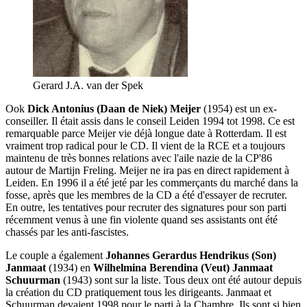
Gerard J.A. van der Spek
Ook
Dick Antonius (Daan de Niek) Meijer
(1954) est un ex-
conseiller. Il était assis dans le conseil Leiden 1994 tot 1998. Ce est
remarquable parce Meijer vie déjà longue date à Rotterdam. Il est
vraiment trop radical pour le CD. Il vient de la RCE et a toujours
maintenu de très bonnes relations avec l'aile nazie de la CP'86
autour de Martijn Freling. Meijer ne ira pas en direct rapidement à
Leiden. En 1996 il a été jeté par les commerçants du marché dans la
fosse, après que les membres de la CD a été d'essayer de recruter.
En outre, les tentatives pour recruter des signatures pour son parti
récemment venus à une fin violente quand ses assistants ont été
chassés par les anti-fascistes.
Le couple a également
Johannes Gerardus Hendrikus (Son)
Janmaat
(1934) en
Wilhelmina Berendina (Veut) Janmaat
Schuurman
(1943) sont sur la liste. Tous deux ont été autour depuis
la création du CD pratiquement tous les dirigeants. Janmaat et
Schuurman devaient 1998 pour le parti à la Chambre. Ils sont si bien