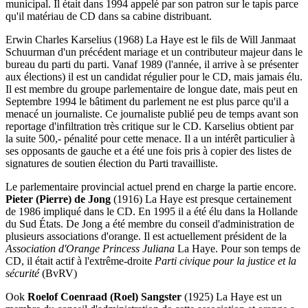
municipal. Il était dans 1994 appelé par son patron sur le tapis parce
qu'il matériau de CD dans sa cabine distribuant.
Erwin Charles Karselius (1968) La Haye est le fils de Will Janmaat
Schuurman d'un précédent mariage et un contributeur majeur dans le
bureau du parti du parti. Vanaf 1989 (l'année, il arrive à se présenter
aux élections) il est un candidat régulier pour le CD, mais jamais élu.
Il est membre du groupe parlementaire de longue date, mais peut en
Septembre 1994 le bâtiment du parlement ne est plus parce qu'il a
menacé un journaliste. Ce journaliste publié peu de temps avant son
reportage d'infiltration très critique sur le CD. Karselius obtient par
la suite 500,- pénalité pour cette menace. Il a un intérêt particulier à
ses opposants de gauche et a été une fois pris à copier des listes de
signatures de soutien élection du Parti travailliste.
Le parlementaire provincial actuel prend en charge la partie encore.
Pieter (Pierre) de Jong
(1916) La Haye est presque certainement
de 1986 impliqué dans le CD. En 1995 il a été élu dans la Hollande
du Sud États. De Jong a été membre du conseil d'administration de
plusieurs associations d'orange. Il est actuellement président de la
Association d'Orange Princess Juliana
La Haye. Pour son temps de
CD, il était actif à l'extrême-droite
Parti civique pour la justice et la
sécurité
(BvRV)
Ook
Roelof Coenraad (Roel) Sangster
(1925) La Haye est un