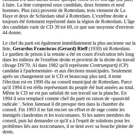
à faire. La liste comprend onze candidats, deux femmes et neuf
hommes. Plus (six) provenir de Rotterdam, trois viennent de La
Haye et deux de Schiedam situé à Rotterdam. L'extrême droite a
toujours été fortement représenté dans la région de Rotterdam. L'âge
des candidats varie de CD 39 tot 69, ce que une moyenne d'environ
44 donne.
Le chef du parti est également immédiatement la plus ancienne sur la
liste,
Gerardus Franciscus (Gerard) Rieff
(1930) uit Rotterdam.
Le gardien de prison à la retraite a été en cours d'exécution très long
dans les milieux de l'extrême droite et provient de la droite du travail
clivage DS'70. Al dans 1982 qu'il représente
Centrumpartij
(CP)
candidat à l'parlementaire- et aux élections municipales. Seulement
après un changement sur le CD et beaucoup plus tard, il tente
l'élection est en 1990 élu au conseil municipal de Rotterdam. Parce
qu'il 1994 il est réélu représentant du peuple été huit années au total.
Même le CD ne est pas satisfait de son travail sur la planche. En
1994 il sera remplacé comme chef du parti en raison de «passivité
radicale '. Selon Janmaat il dit presque rien dans la chambre du
conseil. Fin 1993 il ne fait encore un effort et de rage contre les
immigrés clandestins et les toxicomanes. Si les autres membres du
conseil, puis lui demander ce qu'il a à l'esprit de solutions pour les
problèmes liés aux toxicomanes, il se tient avec sa bouche pleine de
dents.