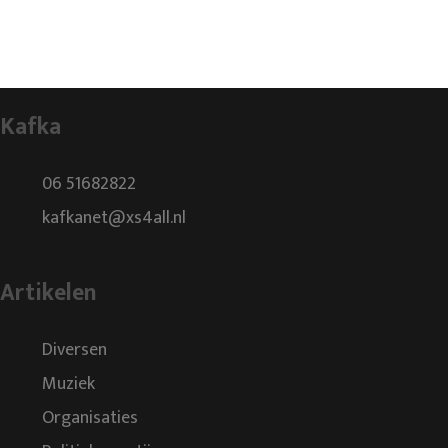
Kafka
06 51682822
kafkanet@xs4all.nl
Artikelen
Diversen
Muziek
Organisaties