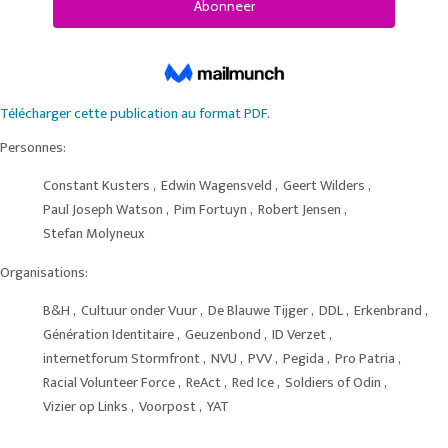
Télécharger cette publication au format PDF.
Personnes:
Constant Kusters
,
Edwin Wagensveld
,
Geert Wilders
,
Paul Joseph Watson
,
Pim Fortuyn
,
Robert Jensen
,
Stefan Molyneux
Organisations:
B&H
,
Cultuur onder Vuur
,
De Blauwe Tijger
,
DDL
,
Erkenbrand
,
Génération Identitaire
,
Geuzenbond
,
ID Verzet
,
internetforum Stormfront
,
NVU
,
PVV
,
Pegida
,
Pro Patria
,
Racial Volunteer Force
,
ReAct
,
Red Ice
,
Soldiers of Odin
,
Vizier op Links
,
Voorpost
,
YAT