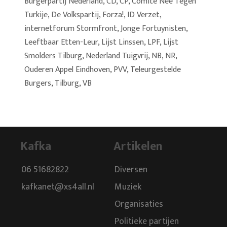
Burgerpartij Nederland
,
CD
,
CP
,
Comité Nee Tegen
Turkije
,
De Volkspartij
,
Forza!
,
ID Verzet
,
internetforum Stormfront
,
Jonge Fortuynisten
,
Leeftbaar Etten-Leur
,
Lijst Linssen
,
LPF
,
Lijst
Smolders Tilburg
,
Nederland Tuigvrij
,
NB
,
NR
,
Ouderen Appel Eindhoven
,
PVV
,
Teleurgestelde
Burgers
,
Tilburg
,
VB
Kafka
Artikelen
06 51682822
Diversen
kafkanet@xs4all.nl
Muziek
Organisaties
Politieke partijen