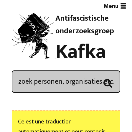
Menu
Antifascistische
Artikelen
onderzoeksgroep
Kafka
Demonstratieoverzicht
In de media
Kroniek
Publicaties
Ce est une traduction
Nieuwsbrief
automatiquement et peut contenir