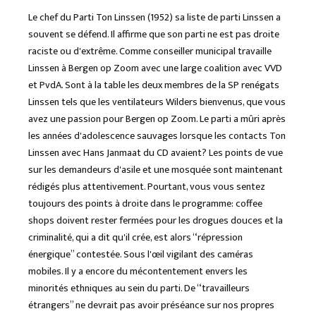
Le chef du Parti Ton Linssen (1952) sa liste de parti Linssen a
souvent se défend. Il affirme que son parti ne est pas droite
raciste ou d'extrême. Comme conseiller municipal travaille
Linssen à Bergen op Zoom avec une large coalition avec VVD
et PvdA. Sont à la table les deux membres de la SP renégats
Linssen tels que les ventilateurs Wilders bienvenus, que vous
avez une passion pour Bergen op Zoom. Le parti a mûri après
les années d'adolescence sauvages lorsque les contacts Ton
Linssen avec Hans Janmaat du CD avaient? Les points de vue
sur les demandeurs d'asile et une mosquée sont maintenant
rédigés plus attentivement. Pourtant, vous vous sentez
toujours des points à droite dans le programme: coffee
shops doivent rester fermées pour les drogues douces et la
criminalité, qui a dit qu'il crée, est alors “répression
énergique” contestée. Sous l'œil vigilant des caméras
mobiles. Il y a encore du mécontentement envers les
minorités ethniques au sein du parti. De “travailleurs
étrangers” ne devrait pas avoir préséance sur nos propres