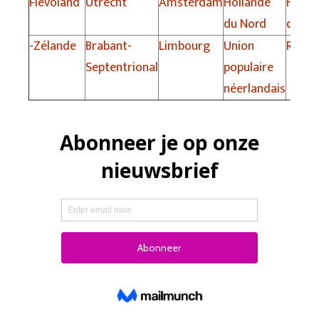
Flevoland
Utrecht
Amsterdam
Hollande
Holla
du Nord
du Su
-Zélande
Brabant-
Limbourg
Union
Rotte
Septentrional
populaire
néerlandais