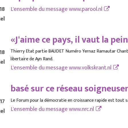
18
L'ensemble du message
www.parool.nl
el
«J'aime ce pays, il vaut la pei
18
Thierry Etat partie BAUDET Numéro Yernaz Ramautar Chantez
libertaire de Ayn Rand.
el
L'ensemble du message
www.volkskrant.nl
basé sur ce réseau soigneus
17
Le Forum pour la démocratie en croissance rapide est tout 
L'ensemble du message
www.nrc.nl
el