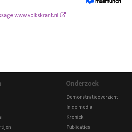
essage
www.volkskrant.nl
n
Onderzoek
Demonstratieoverzicht
In de media
s
Kroniek
rtijen
Publicaties