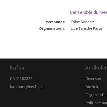
L'ensemble du m
Personnes:
Toine Manders
Organisations:
Libertarische Partij
Kafka
Artikele
06 51682822
Diversen
kafkanet@xs4all.nl
Muziek
Organisatie
Politieke pa