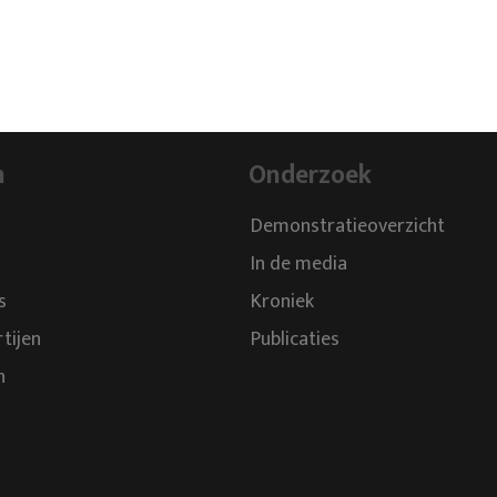
n
Onderzoek
Demonstratieoverzicht
In de media
s
Kroniek
rtijen
Publicaties
n