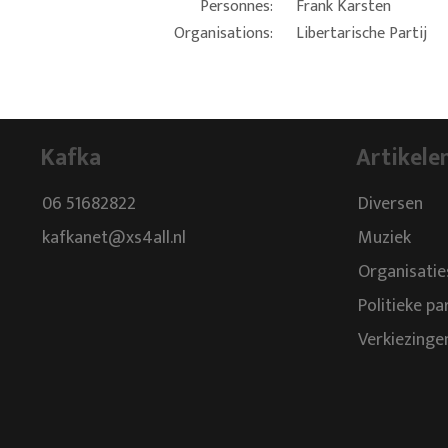
Personnes:
Frank Karsten
Organisations:
Libertarische Partij
Kafka
Artikele
06 51682822
Diversen
kafkanet@xs4all.nl
Muziek
Organisatie
Politieke pa
Verkiezinge