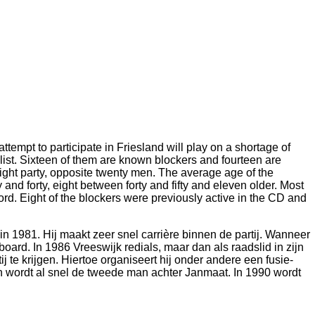
ttempt to participate in Friesland will play on a shortage of
e list. Sixteen of them are known blockers and fourteen are
right party, opposite twenty men. The average age of the
y and forty, eight between forty and fifty and eleven older. Most
rd. Eight of the blockers were previously active in the CD and
y in 1981. Hij maakt zeer snel carrière binnen de partij. Wanneer
oard. In 1986 Vreeswijk redials, maar dan als raadslid in zijn
 te krijgen. Hiertoe organiseert hij onder andere een fusie-
en wordt al snel de tweede man achter Janmaat. In 1990 wordt