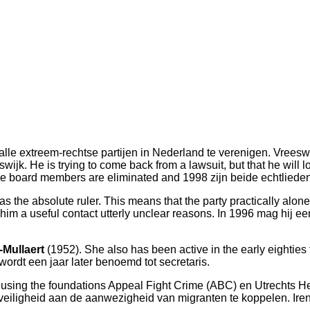
e extreem-rechtse partijen in Nederland te verenigen. Vreeswijk 
ijk. He is trying to come back from a lawsuit, but that he will 
f the board members are eliminated and 1998 zijn beide echtliede
 was the absolute ruler. This means that the party practically al
him a useful contact utterly unclear reasons. In 1996 mag hij e
-Mullaert
(1952). She also has been active in the early eightie
rdt een jaar later benoemd tot secretaris.
 by using the foundations Appeal Fight Crime (ABC) en Utrechts 
eiligheid aan de aanwezigheid van migranten te koppelen. Ire