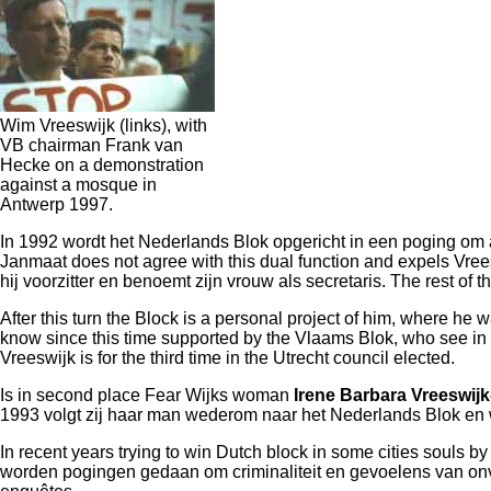
Wim Vreeswijk (links), with
VB chairman Frank van
Hecke on a demonstration
against a mosque in
Antwerp 1997.
In 1992 wordt het Nederlands Blok opgericht in een poging om all
Janmaat does not agree with this dual function and expels Vreesw
hij voorzitter en benoemt zijn vrouw als secretaris. The rest o
After this turn the Block is a personal project of him, where he
know since this time supported by the Vlaams Blok, who see in 
Vreeswijk is for the third time in the Utrecht council elected.
Is in second place Fear Wijks woman
Irene Barbara Vreeswijk
1993 volgt zij haar man wederom naar het Nederlands Blok en wo
In recent years trying to win Dutch block in some cities souls
worden pogingen gedaan om criminaliteit en gevoelens van onv