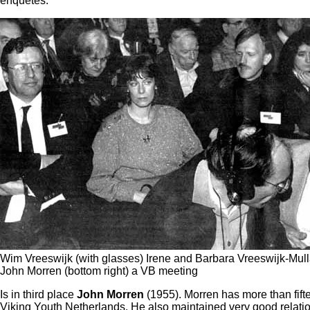
enquêtes.
Wim Vreeswijk (with glasses) Irene and Barbara Vreeswijk-Mull
John Morren (bottom right) a VB meeting
Is in third place
John Morren
(1955). Morren has more than fiftee
Viking Youth Netherlands. He also maintained very good relation