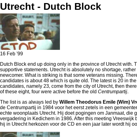
Utrecht - Dutch Block
16 Feb '99
Dutch Block end up doing only in the province of Utrecht with. Th
supportive statements. Utrecht is absolutely no shortage, rather
newcomer. What is striking is that some veterans missing. There 
candidates is about 48 which is quite old. The latest is 20 in the
candidates, namely 23, come from the city of Utrecht, then ther
of these eight, four were active before the old
Centrumpartij
.
The list is as always led by
Willem Theodorus Emile (Wim) Vr
de Centrumpartij in 1984 voor het eerst zetels in een gemeentera
echte woonplaats Utrecht. Hij doet pogingen om Janmaat, die ger
vergadering in Kedichem in 1986. After this meeting Vreeswijk 
hij in Utrecht herkozen voor de CD en een jaar later wordt hij o