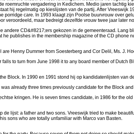
 roemruchte vergadering in Kedichem. Medio jaren tachtig kiest h
taat hij regelmatig op kieslijsten van de partij. After Vreeswi
he porridge care. In 1993 klaagt zijn Poolse buurvrouw over ge
or veroordeeld, maar bedreigt dezelfde vrouw twee jaar later no
t twee andere CD&#8217;ers gekozen in de gemeenteraad. Lang bli
hat he publishes in the membership magazine of the CD phone num
vel are Henny Dummer from Soesterberg and Cor Delil, Ms. J. Hoo
alls to turn from June 1998 it to any board member of Dutch Blo
the Block. In 1990 en 1991 stond hij op kandidatenlijsten van d
was already three times previously candidate for the Block and
rechtse kringen. He is seven times candidate, in 1986 for the old
p de lijst: a father and two sons. Vreeswijk tried to make beautif
d his sons who are totally unfamiliar with Marco van Basten.
 for the party. Because seven of them not doing so should make 