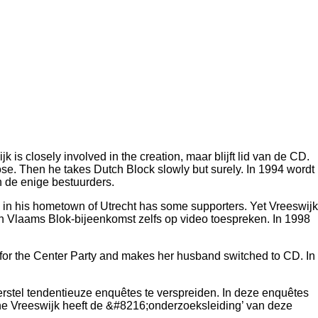
is closely involved in the creation, maar blijft lid van de CD.
lose. Then he takes Dutch Block slowly but surely. In 1994 wordt
n de enige bestuurders.
one in his hometown of Utrecht has some supporters. Yet Vreeswijk
en Vlaams Blok-bijeenkomst zelfs op video toespreken. In 1998
s for the Center Party and makes her husband switched to CD. In
Herstel tendentieuze enquêtes te verspreiden. In deze enquêtes
ne Vreeswijk heeft de &#8216;onderzoeksleiding’ van deze