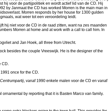
ij voor de partijpolitiek en wordt actief lid van de CD. Hij
jk 1992 by Janmaat the CD has worked Morren is the main man in
luidsoverlast. Morren responds by her house for 1300 gulden
gmaals, wat weer tot een veroordeling leidt.
jft hij niet voor de CD in de raad zitten, want na zes maanden
bers Morren at home and at work with a call to call him. In
gvliet and Jan Hoek, all three from Utrecht.
ck besides the couple Vreeswijk. He is the designer of the
e CD.
 1991 once for the CD.
Centrumpartij
, vanaf 1990 enkele malen voor de CD en vanaf
ul ornamental by reporting that it is Basten Marco van family.
some extra blockers going to the town hall. This provides for