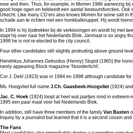
now and then. Thus, for example, in Morren 1986 aanwezig bij de
gooit hoge ogen en bekleedt een aantal bestuursfuncties. Ook s
Utrecht. Like many CD'ers also knows Morren for some salt in t
schade aan te richten met een honkbalknuppel. Hij wordt hiervo
In 1994 is hij lijsttrekker bij de verkiezingen en wordt hij me
stapt hij over naar het Nederlands Blok. Janmaat is so angry t
1998 he is not re-elected to the city council.
Four other candidates still slightly protruding above ground le
Hendrikus Johannes Getruidus (Henny) Stupid (1965) the honor f
rarely appearing Block magazine 'Noorderlicht'.
Cor J. Delil (1923) was in 1994 en 1998 although candidate for 
Ms. Hoogvliet full name
J.Ch. Gaasbeek-Hoogvliet
(1924) and 
Jac. C. Hoek
(1924) loopt al heel wat jaartjes rond in extreem-
1995 een paar maal voor het Nederlands Blok.
In addition, still have three members of the family
Van Basten
o
Inquiry by a journalist but learned that it is a second cousin an
The Fans
Most candidates also immediately deploy a supporting signature