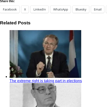
Share this:
Facebook
X
LinkedIn
WhatsApp
Bluesky
Email
Related Posts
The extreme right is taking part in elections