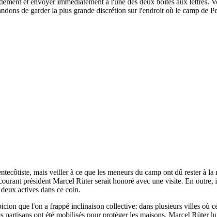
apidement et envoyer immédiatement à l'une des deux boîtes aux lettres. Vo
ons de garder la plus grande discrétion sur l'endroit où le camp de P
ntecôtiste, mais veiller à ce que les meneurs du camp ont dû rester à la
rant président Marcel Rüter serait honoré avec une visite. En outre, il
 deux actives dans ce coin.
cion que l'on a frappé inclinaison collective: dans plusieurs villes où 
 partisans ont été mobilisés pour protéger les maisons. Marcel Rüter lui 