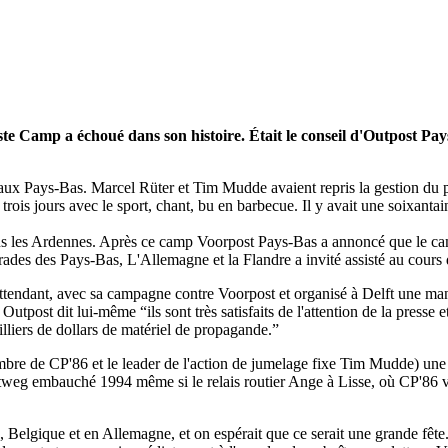
e Camp a échoué dans son histoire. Était le conseil d'Outpost Pays-B
e aux Pays-Bas. Marcel Rüter et Tim Mudde avaient repris la gestion du 
 trois jours avec le sport, chant, bu en barbecue. Il y avait une soixant
ans les Ardennes. Après ce camp Voorpost Pays-Bas a annoncé que le ca
rades des Pays-Bas, L'Allemagne et la Flandre a invité assisté au cours
endant, avec sa campagne contre Voorpost et organisé à Delft une man
tpost dit lui-même “ils sont très satisfaits de l'attention de la presse 
illiers de dollars de matériel de propagande.”
embre de CP'86 et le leader de l'action de jumelage fixe Tim Mudde) u
tweg embauché 1994 même si le relais routier Ange à Lisse, où CP'86 voul
Belgique et en Allemagne, et on espérait que ce serait une grande fête.