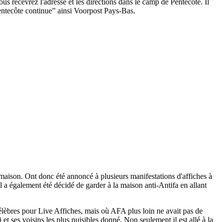
us recevrez l'adresse et les directions dans le camp de Pentecôte. Il
entecôte continue” ainsi Voorpost Pays-Bas.
 maison. Ont donc été annoncé à plusieurs manifestations d'affiches à
 a également été décidé de garder à la maison anti-Antifa en allant
célèbres pour Live Affiches, mais où AFA plus loin ne avait pas de
et ses voisins les plus nuisibles donné. Non seulement il est allé à la