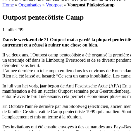
Home
»
Organisaties
»
Voorpost
»
Voorpost Pinksterkamp
Outpost pentecôtiste Camp
1 Juillet '99
Dans le week-end de 21 Outpost mai a gardé la plupart pentecôtist
autrement et a réussi à ruiner une chose ou bien.
Il ya deux ans, l'Outpost camp pentecôtiste a été organisé la premièr
un terreintje off dans le Limbourg Evertsoord et de se divertir pendant
déroulent sans heurt.
L'année dernière un tel camp a eu lieu dans les environs de Ronse d
Rien n'a été laissé au hasard: “Ce sera un camp inoubliable. Les cama
In juli van het vorig jaar begon de Anti Fascistische Actie
(AFA) En att
manifestation a été un succès: Outpost semaine pour Geertruidenberg. Ou
entouré avec le bruit nécessaire, cela permet d'économiser plusieurs m
En Octobre l'année dernière par Jan Slootweg (électricien, ancien m
de famille. Ce site avait le Camp pentecôtiste 1999 qui aura lieu. Sloo
l'emplacement et mis un terme à la réunion.
Des invitations ont été ensuite envoyés à des camarades aux Pays-Bas, 