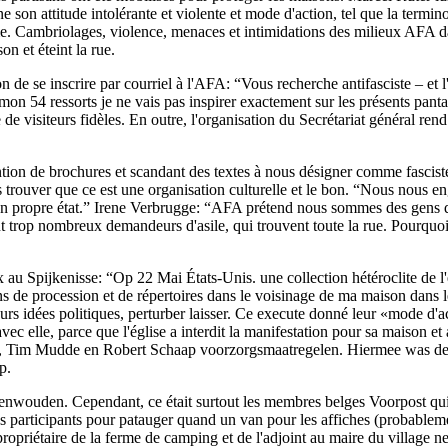
 son attitude intolérante et violente et mode d'action, tel que la termi
. Cambriolages, violence, menaces et intimidations des milieux AFA dans 
n et éteint la rue.
n de se inscrire par courriel à l'AFA: “Vous recherche antifasciste – et
 mon 54 ressorts je ne vais pas inspirer exactement sur les présents pan
de visiteurs fidèles. En outre, l'organisation du Secrétariat général rend 
tention de brochures et scandant des textes à nous désigner comme fascis
s trouver que ce est une organisation culturelle et le bon. “Nous nous 
son propre état.” Irene Verbrugge: “AFA prétend nous sommes des gens 
ent trop nombreux demandeurs d'asile, qui trouvent toute la rue. Pourquoi
ax au Spijkenisse: “Op 22 Mai États-Unis. une collection hétéroclite de
s de procession et de répertoires dans le voisinage de ma maison dans le 
 leurs idées politiques, perturber laisser. Ce execute donné leur «mode d
 avec elle, parce que l'église a interdit la manifestation pour sa maison e
,
Tim Mudde en Robert Schaap voorzorgsmaatregelen
.
Hiermee was de 
p.
enwouden. Cependant, ce était surtout les membres belges Voorpost qui o
s participants pour patauger quand un van pour les affiches (probablemen
 propriétaire de la ferme de camping et de l'adjoint au maire du village ne