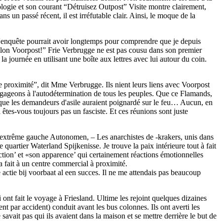
nologie et son courant “Détruisez Outpost” Visite montre clairement,
un passé récent, il est irréfutable clair. Ainsi, le moque de la
 l'enquête pourrait avoir longtemps pour comprendre que je depuis
talon Voorpost!” Frie Verbrugge ne est pas cousu dans son premier
la journée en utilisant une boîte aux lettres avec lui autour du coin.
te proximité”, dit Mme Verbrugge. Ils nient leurs liens avec Voorpost
engageons à l'autodétermination de tous les peuples. Que ce Flamands,
que les demandeurs d'asile auraient poignardé sur le feu… Aucun, en
 êtes-vous toujours pas un fasciste. Et ces réunions sont juste
 l'extrême gauche Autonomen, – Les anarchistes de -krakers, unis dans
quartier Waterland Spijkenisse. Je trouve la paix intérieure tout à fait
'action’ et «son apparence’ qui certainement réactions émotionnelles
t a fait à un centre commercial à proximité.
actie bij voorbaat al een succes
. Il ne me attendais pas beaucoup
nt fait le voyage à Friesland. Ultime les rejoint quelques dizaines
t par accident) conduit avant les bus colonnes. Ils ont averti les
 savait pas qui ils avaient dans la maison et se mettre derrière le but de