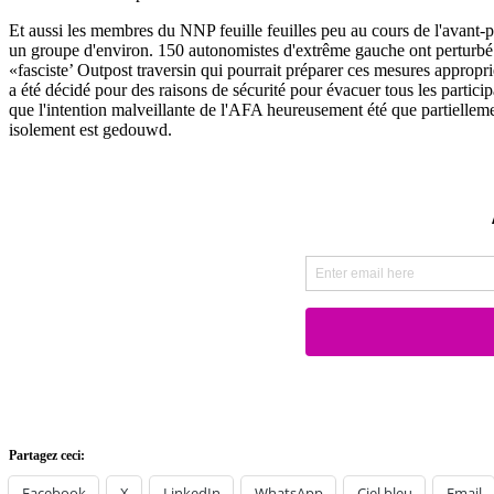
Et aussi les membres du NNP feuille feuilles peu au cours de l'avant-po
un groupe d'environ. 150 autonomistes d'extrême gauche ont perturbé 
«fasciste’ Outpost traversin qui pourrait préparer ces mesures approp
a été décidé pour des raisons de sécurité pour évacuer tous les partici
que l'intention malveillante de l'AFA heureusement été que partielleme
isolement est gedouwd.
Partagez ceci:
Facebook
X
LinkedIn
WhatsApp
Ciel bleu
Email