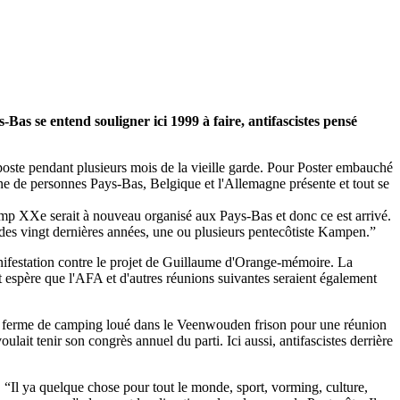
as se entend souligner ici 1999 à faire, antifascistes pensé
poste pendant plusieurs mois de la vieille garde. Pour Poster embauché
aine de personnes Pays-Bas, Belgique et l'Allemagne présente et tout se
mp XXe serait à nouveau organisé aux Pays-Bas et donc ce est arrivé.
 des vingt dernières années, une ou plusieurs pentecôtiste Kampen.”
ifestation contre le projet de Guillaume d'Orange-mémoire. La
et espère que l'AFA et d'autres réunions suivantes seraient également
ne ferme de camping loué dans le Veenwouden frison pour une réunion
ait tenir son congrès annuel du parti. Ici aussi, antifascistes derrière
 “Il ya quelque chose pour tout le monde, sport, vorming, culture,