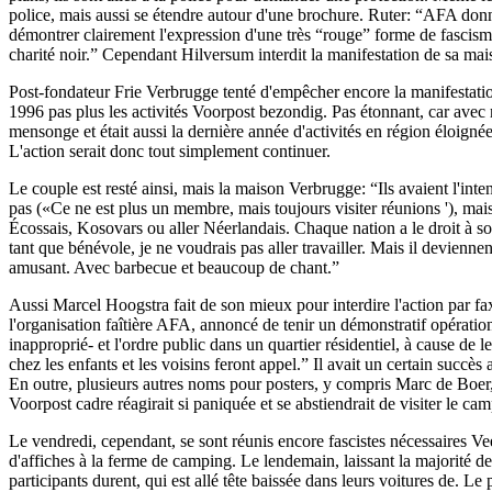
police, mais aussi se étendre autour d'une brochure. Ruter: “AFA donne
démontrer clairement l'expression d'une très “rouge” forme de fascisme
charité noir.” Cependant Hilversum interdit la manifestation de sa maiso
Post-fondateur Frie Verbrugge tenté d'empêcher encore la manifestatio
1996 pas plus les activités Voorpost bezondig. Pas étonnant, car avec
mensonge et était aussi la dernière année d'activités en région éloignée 
L'action serait donc tout simplement continuer.
Le couple est resté ainsi, mais la maison Verbrugge: “Ils avaient l'in
pas («Ce ne est plus un membre, mais toujours visiter réunions '), mai
Écossais, Kosovars ou aller Néerlandais. Chaque nation a le droit à 
tant que bénévole, je ne voudrais pas aller travailler. Mais il devienn
amusant. Avec barbecue et beaucoup de chant.”
Aussi Marcel Hoogstra fait de son mieux pour interdire l'action par f
l'organisation faîtière AFA, annoncé de tenir un démonstratif opération
inapproprié- et l'ordre public dans un quartier résidentiel, à cause de
chez les enfants et les voisins feront appel.” Il avait un certain succès
En outre, plusieurs autres noms pour posters, y compris Marc de Boer
Voorpost cadre réagirait si paniquée et se abstiendrait de visiter le cam
Le vendredi, cependant, se sont réunis encore fascistes nécessaires Ve
d'affiches à la ferme de camping. Le lendemain, laissant la majorité de
participants durent, qui est allé tête baissée dans leurs voitures de. Le