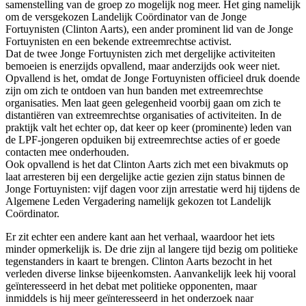
samenstelling van de groep zo mogelijk nog meer. Het ging namelijk
om de versgekozen Landelijk Coördinator van de Jonge
Fortuynisten (Clinton Aarts), een ander prominent lid van de Jonge
Fortuynisten en een bekende extreemrechtse activist.
Dat de twee Jonge Fortuynisten zich met dergelijke activiteiten
bemoeien is enerzijds opvallend, maar anderzijds ook weer niet.
Opvallend is het, omdat de Jonge Fortuynisten officieel druk doende
zijn om zich te ontdoen van hun banden met extreemrechtse
organisaties. Men laat geen gelegenheid voorbij gaan om zich te
distantiëren van extreemrechtse organisaties of activiteiten. In de
praktijk valt het echter op, dat keer op keer (prominente) leden van
de LPF-jongeren opduiken bij extreemrechtse acties of er goede
contacten mee onderhouden.
Ook opvallend is het dat Clinton Aarts zich met een bivakmuts op
laat arresteren bij een dergelijke actie gezien zijn status binnen de
Jonge Fortuynisten: vijf dagen voor zijn arrestatie werd hij tijdens de
Algemene Leden Vergadering namelijk gekozen tot Landelijk
Coördinator.
Er zit echter een andere kant aan het verhaal, waardoor het iets
minder opmerkelijk is. De drie zijn al langere tijd bezig om politieke
tegenstanders in kaart te brengen. Clinton Aarts bezocht in het
verleden diverse linkse bijeenkomsten. Aanvankelijk leek hij vooral
geïnteresseerd in het debat met politieke opponenten, maar
inmiddels is hij meer geïnteresseerd in het onderzoek naar