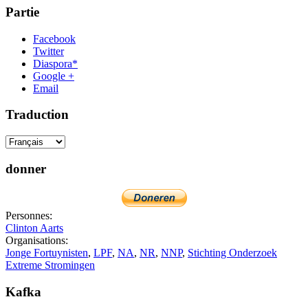
Partie
Facebook
Twitter
Diaspora*
Google +
Email
Traduction
donner
Personnes:
Clinton Aarts
Organisations:
Jonge Fortuynisten
,
LPF
,
NA
,
NR
,
NNP
,
Stichting Onderzoek
Extreme Stromingen
Kafka