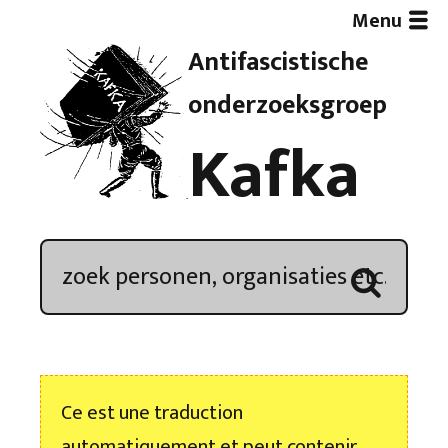
Menu
Antifascistische
Artikelen
onderzoeksgroep
Kafka
Demonstratieoverzicht
In de media
Kroniek
Publicaties
Ce est une traduction
Nieuwsbrief
automatiquement et peut contenir