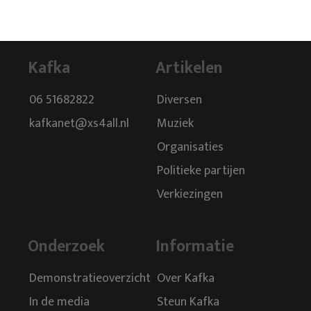
Kafka
Artikelen
06 51682822
Diversen
kafkanet@xs4all.nl
Muziek
Organisaties
Politieke partijen
Verkiezingen
Onderzoek
Informatie
Demonstratieoverzicht
Over Kafka
In de media
Steun Kafka