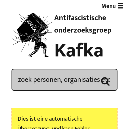
Menu
Antifascistische
Artikelen
onderzoeksgroep
Kafka
Demonstratieoverzicht
In de media
Kroniek
Publicaties
Dies ist eine automatische
Nieuwsbrief
Übersetzung , und kann Fehler