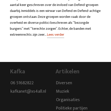
aantal keer geschreven over de invloed van Defend-groepen
daarbij. Inmiddels is een wirwar van Defend en Defend-achtige
groepen ontstaan. Deze groepen worden vaak door de
overheid en diverse politici beschreven als “bezorgde
burgers” met “terechte zorgen”. Echter, de banden met
extreemrechts zijn zeer…
Lees verder
Kafka
Artikelen
06 51682822
Diversen
kafkanet@xs4all.nl
Muziek
Organisaties
Politieke partijen