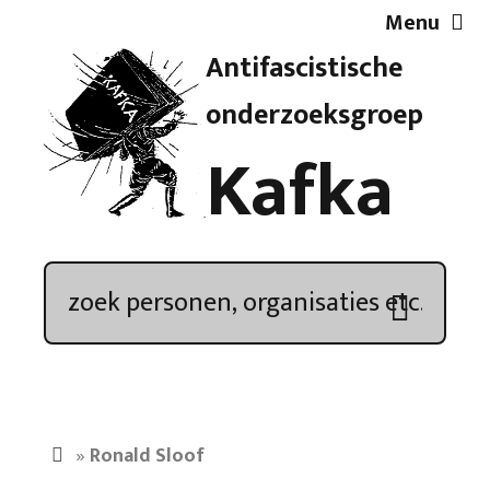
Menu
Antifascistische
Artikelen
onderzoeksgroep
Kafka
Demonstratieoverzicht
In de media
Kroniek
Publicaties
»
Ronald Sloof
Nieuwsbrief