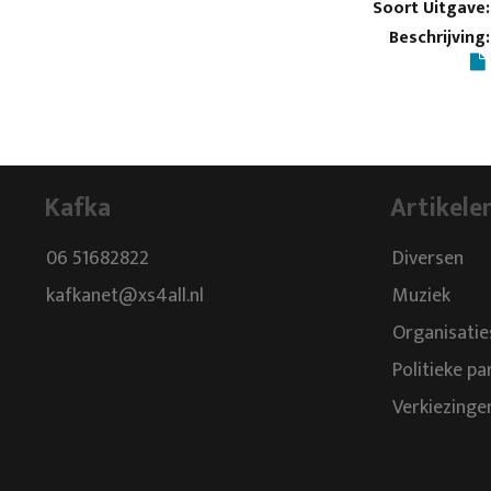
Soort Uitgave:
Beschrijving:
Kafka
Artikele
06 51682822
Diversen
kafkanet@xs4all.nl
Muziek
Organisatie
Politieke pa
Verkiezinge