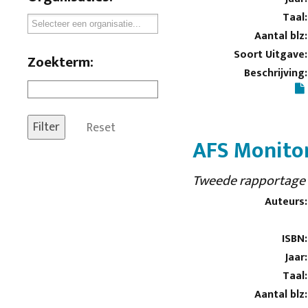
Taal:
Aantal blz:
Soort Uitgave:
Zoekterm:
Beschrijving:
Reset
AFS Monitor
Tweede rapportage
Auteurs:
ISBN:
Jaar:
Taal:
Aantal blz: