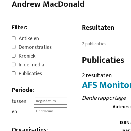
Andrew MacDonald
Filter:
Resultaten
Artikelen
2 publicaties
Demonstraties
Kroniek
Publicaties
In de media
Publicaties
2 resultaten
AFS Monitor
Periode:
Derde rapportage
tussen
Auteurs:
en
ISBN:
Organisaties:
Jaar: