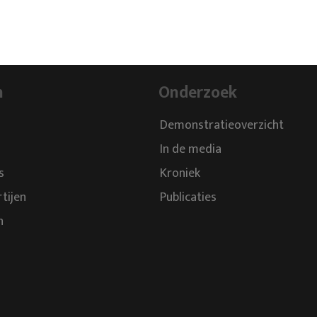
n
Onderzoek
Demonstratieoverzicht
In de media
s
Kroniek
rtijen
Publicaties
n