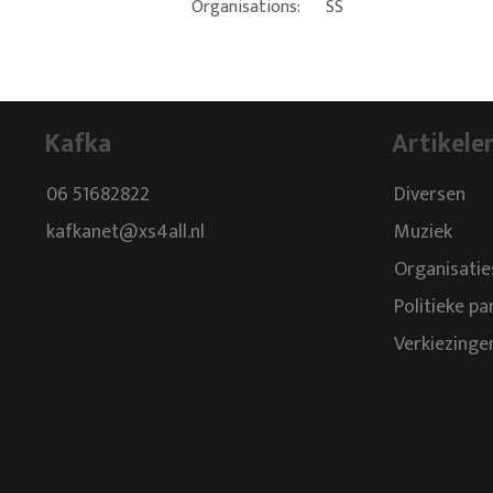
Organisations:
SS
Kafka
Artikele
06 51682822
Diversen
kafkanet@xs4all.nl
Muziek
Organisatie
Politieke pa
Verkiezinge