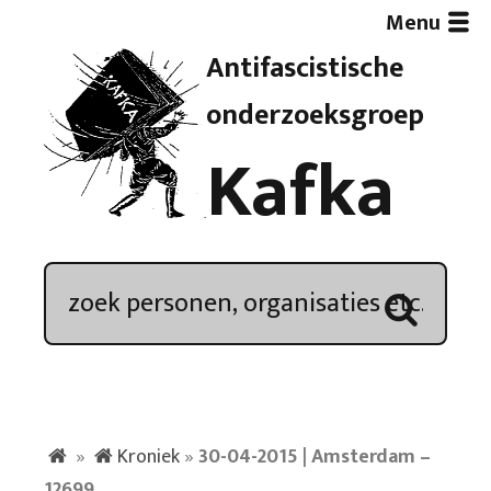
Menu
Antifascistische
Artikelen
onderzoeksgroep
Kafka
Demonstratieoverzicht
In de media
Kroniek
Publicaties
»
Kroniek
»
30-04-2015 | Amsterdam –
Nieuwsbrief
12699