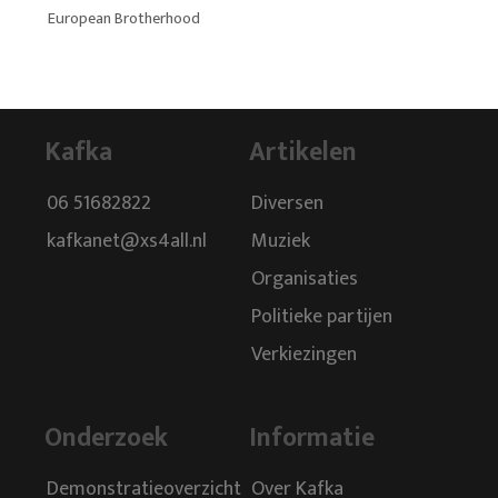
European Brotherhood
Kafka
Artikelen
06 51682822
Diversen
kafkanet@xs4all.nl
Muziek
Organisaties
Politieke partijen
Verkiezingen
Onderzoek
Informatie
Demonstratieoverzicht
Over Kafka