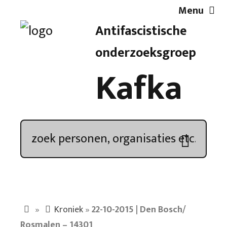
Menu
Antifascistische
Artikelen
onderzoeksgroep
Kafka
Demonstratieoverzicht
In de media
Kroniek
Publicaties
»
Kroniek
»
22-10-2015 | Den Bosch/
Nieuwsbrief
Rosmalen – 14301