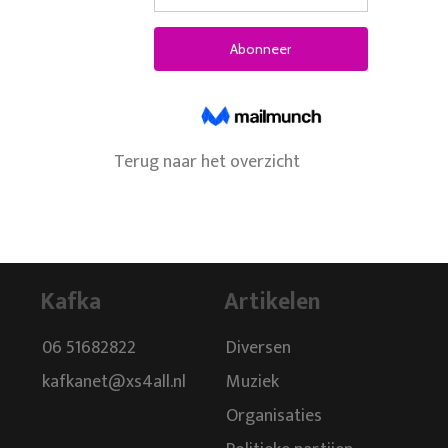
Terug naar het overzicht
Kafka
Artikelen
06 51682822
Diversen
kafkanet@xs4all.nl
Muziek
Organisaties