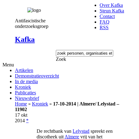
Over Kafka
Steun Kafka
Contact
Antifascistische
FAQ
onderzoeksgroep
RSS
Kafka
Zoek
Menu
Artikelen
Demonstratieoverzicht
In de media
Kroniek
Publicaties
Nieuwsbrief
Home
»
Kroniek
»
17-10-2014 | Almere/ Lelystad –
11902
17 okt
2014
*
De rechtbank van
Lelystad
spreekt een
discotheek uit
Almere
vrij van het