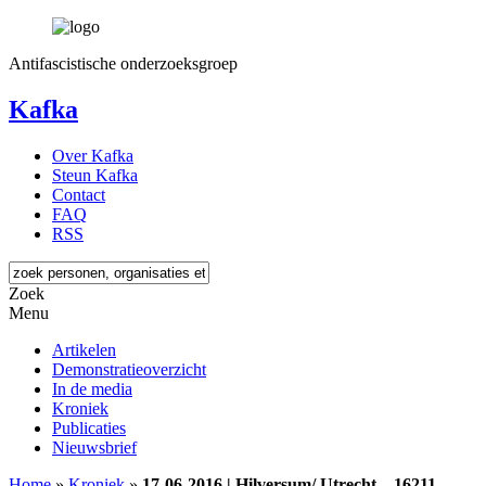
Antifascistische onderzoeksgroep
Kafka
Over Kafka
Steun Kafka
Contact
FAQ
RSS
Zoek
Menu
Artikelen
Demonstratieoverzicht
In de media
Kroniek
Publicaties
Nieuwsbrief
Home
»
Kroniek
»
17-06-2016 | Hilversum/ Utrecht – 16211