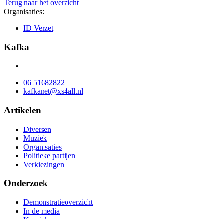
Terug naar het overzicht
Organisaties:
ID Verzet
Kafka
06 51682822
kafkanet@xs4all.nl
Artikelen
Diversen
Muziek
Organisaties
Politieke partijen
Verkiezingen
Onderzoek
Demonstratieoverzicht
In de media