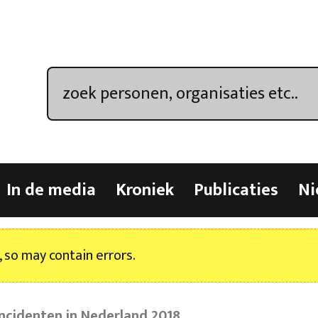
In de media
Kroniek
Publicaties
Ni
, so may contain errors.
incidenten in Nederland 2018