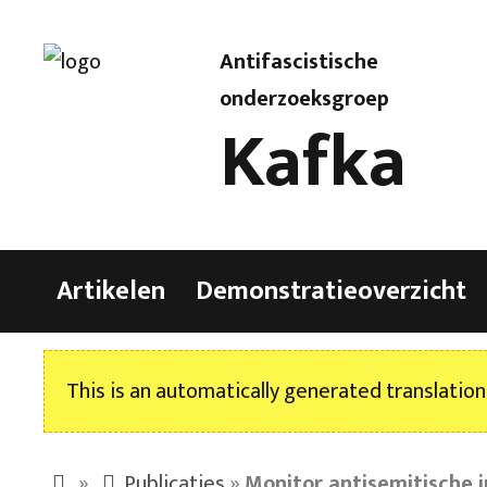
Antifascistische
onderzoeksgroep
Kafka
Artikelen
Demonstratieoverzicht
This is an automatically generated translation
»
Publicaties
»
Monitor antisemitische 