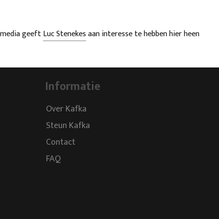
le media geeft
Luc Stenekes
aan interesse te hebben hier heen
Informatie
Over Kafka
Steun Kafka
Contact
FAQ