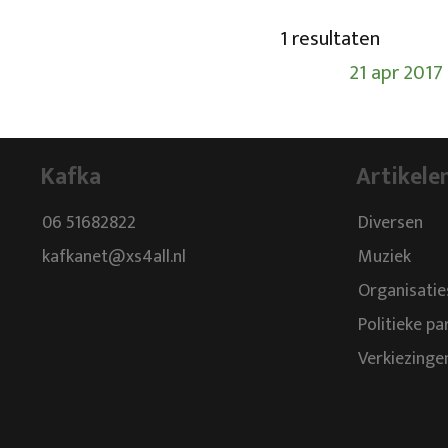
1 resultaten
21 apr 2017
Kafka
Artikele
06 51682822
Diversen
kafkanet@xs4all.nl
Muziek
Organisatie
Politieke pa
Verkiezinge