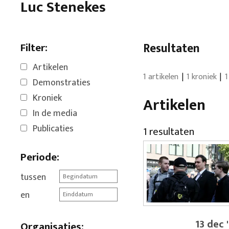
Luc Stenekes
Filter:
Resultaten
Artikelen
1 artikelen
1 kroniek
1
Demonstraties
Kroniek
Artikelen
In de media
Publicaties
1 resultaten
Periode:
tussen
en
13 dec 
Organisaties: