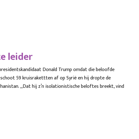
e leider
an presidentskandidaat Donald Trump omdat die beloofde
p schoot 59 kruisrakettten af op Syrië en hij dropte de
nistan. ,,Dat hij z’n isolationistische beloftes breekt, vind