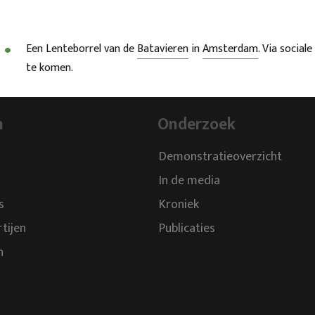
Een Lenteborrel van de
Batavieren
in
Amsterdam
. Via socia
te komen.
n
Onderzoek
Demonstratieoverzicht
In de media
s
Kroniek
rtijen
Publicaties
n