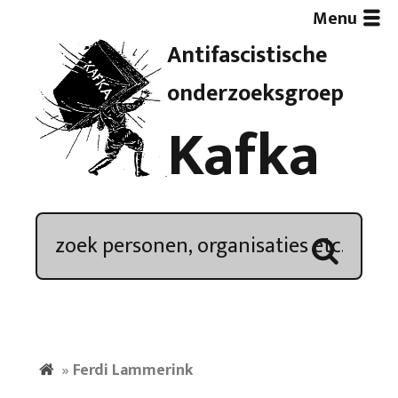
Menu
Antifascistische
Artikelen
onderzoeksgroep
Kafka
Demonstratieoverzicht
In de media
Kroniek
Publicaties
»
Ferdi Lammerink
Nieuwsbrief