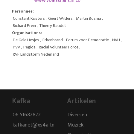
www.volkskrant.nl
Personnes:
Constant Kusters
,
Geert Wilders
,
Martin Bosma
,
Richard Prein
,
Thierry Baudet
Organisations:
De Gele Hesjes
,
Erkenbrand
,
Forum voor Democratie
,
NVU
,
PVV
,
Pegida
,
Racial Volunteer Force
,
RVF Landstorm Nederland
Kafka
Artikelen
06 51682822
Diversen
kafkanet@xs4all.nl
Muziek