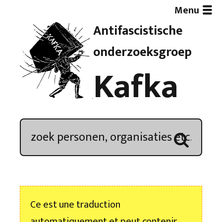
Menu
Antifascistische
Artikelen
onderzoeksgroep
Kafka
Demonstratieoverzicht
In de media
Kroniek
Publicaties
Ce est une traduction
Nieuwsbrief
automatiquement et peut contenir