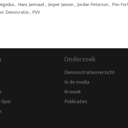
Hegedus
,
Hans Janmaat
,
Jesper Jansen
,
Jordan Peterson
,
Pim For
or Democratie
,
PVV
n
Onderzoek
Demonstratieoverzicht
In de media
s
Kroniek
rtijen
Publicaties
n