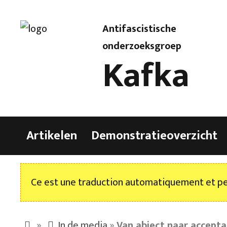
Antifascistische
onderzoeksgroep
Kafka
Artikelen
Demonstratieoverzicht
Ce est une traduction automatiquement et peu
»
In de media
»
Van abject naar accepta