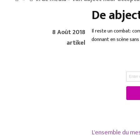
De abject
8 Août 2018
Il reste un combat: co
donnant en scène sans 
artikel
L'ensemble du m