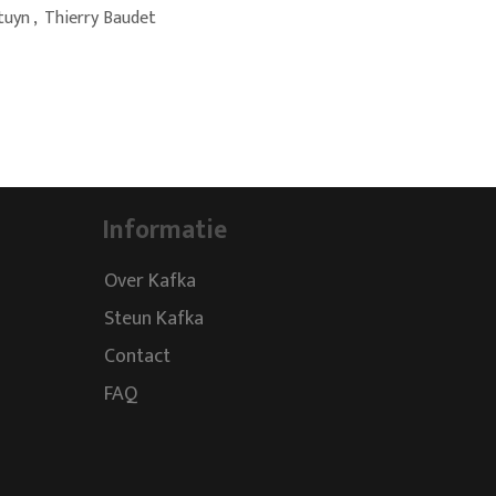
tuyn
,
Thierry Baudet
Informatie
Over Kafka
Steun Kafka
Contact
FAQ