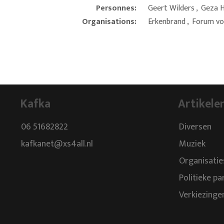
Personnes:
Geert Wilders
,
Geza 
Organisations:
Erkenbrand
,
Forum vo
Kafka
Artikele
06 51682822
Diversen
kafkanet@xs4all.nl
Muziek
Organisatie
Politieke pa
Verkiezinge