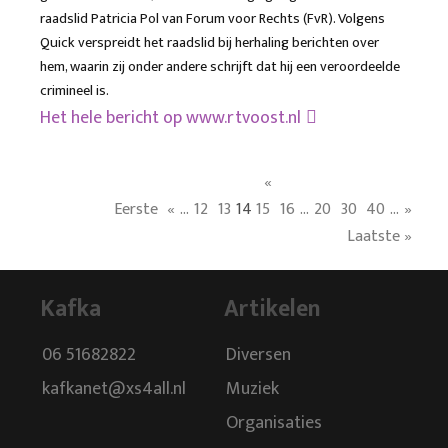
raadslid Patricia Pol van Forum voor Rechts (FvR). Volgens
Quick verspreidt het raadslid bij herhaling berichten over
hem, waarin zij onder andere schrijft dat hij een veroordeelde
crimineel is.
Het hele bericht op
www.rtvoost.nl
«
Eerste
«
...
12
13
14
15
16
...
20
30
40
...
»
Laatste »
Kafka
Artikelen
06 51682822
Diversen
kafkanet@xs4all.nl
Muziek
Organisaties