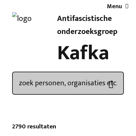
Menu
Antifascistische
Artikelen
onderzoeksgroep
Kafka
Demonstratieoverzicht
In de media
Kroniek
Publicaties
2790 resultaten
Nieuwsbrief