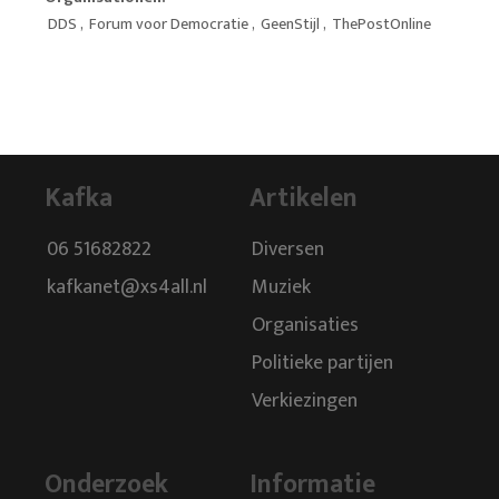
DDS
,
Forum voor Democratie
,
GeenStijl
,
ThePostOnline
Kafka
Artikelen
06 51682822
Diversen
kafkanet@xs4all.nl
Muziek
Organisaties
Politieke partijen
Verkiezingen
Onderzoek
Informatie