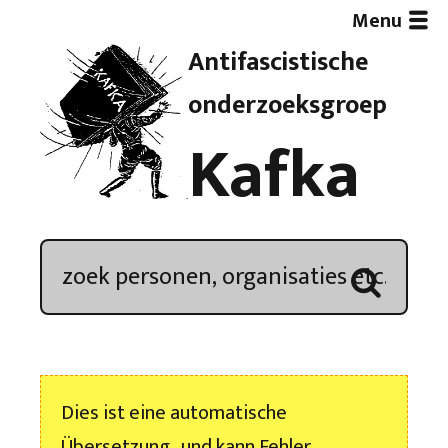
Menu
Antifascistische
Artikelen
onderzoeksgroep
Kafka
Demonstratieoverzicht
In de media
Kroniek
Publicaties
Dies ist eine automatische
Nieuwsbrief
Übersetzung , und kann Fehler