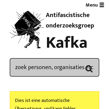
Menu
Antifascistische
Artikelen
onderzoeksgroep
Kafka
Demonstratieoverzicht
In de media
Kroniek
Publicaties
Dies ist eine automatische
Nieuwsbrief
Übersetzung , und kann Fehler