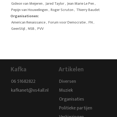
Gideon van Meijeren
,
Jared Taylor
,
Jean Marie Le Pen
,
Pepijn van Houwelingen
,
Roger Scruton
,
Thierry Baudet
Organisationen:
American Renaissance
,
Forum voor Democratie
,
FN
,
GeenStijl
,
NSB
,
PVV
Kafka
Artikelen
06 51682822
Diversen
kafkanet@xs4all.nl
Muziek
Organisaties
Politieke partijen
Verkiezingen