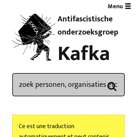
Menu
Antifascistische
Artikelen
onderzoeksgroep
Kafka
Demonstratieoverzicht
In de media
Kroniek
Publicaties
Ce est une traduction
Nieuwsbrief
automatiquement et peut contenir