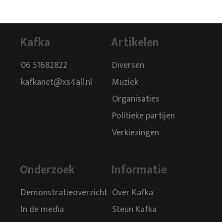
Kafka
Artikelen
06 51682822
Diversen
kafkanet@xs4all.nl
Muziek
Organisaties
Politieke partijen
Verkiezingen
Onderzoek
Informatie
Demonstratieoverzicht
Over Kafka
In de media
Steun Kafka