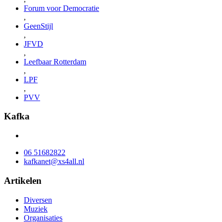
Forum voor Democratie
,
GeenStijl
,
JFVD
,
Leefbaar Rotterdam
,
LPF
,
PVV
Kafka
06 51682822
kafkanet@xs4all.nl
Artikelen
Diversen
Muziek
Organisaties