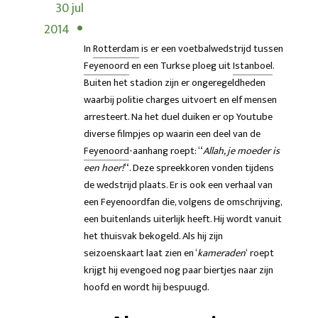
30 jul
2014
In
Rotterdam
is er een voetbalwedstrijd tussen
Feyenoord
en een Turkse ploeg uit
Istanboel
.
Buiten het stadion zijn er ongeregeldheden
waarbij politie charges uitvoert en elf mensen
arresteert. Na het duel duiken er op Youtube
diverse filmpjes op waarin een deel van de
Feyenoord
-aanhang roept: “
Allah, je moeder is
een hoer!
“. Deze spreekkoren vonden tijdens
de wedstrijd plaats. Er is ook een verhaal van
een Feyenoordfan die, volgens de omschrijving,
een buitenlands uiterlijk heeft. Hij wordt vanuit
het thuisvak bekogeld. Als hij zijn
seizoenskaart laat zien en ‘
kameraden
‘ roept
krijgt hij evengoed nog paar biertjes naar zijn
hoofd en wordt hij bespuugd.