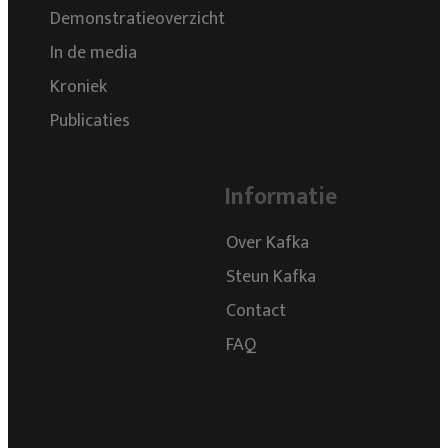
Demonstratieoverzicht
In de media
Kroniek
Publicaties
Informatie
Over Kafka
Steun Kafka
Contact
FAQ