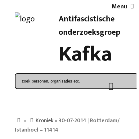
Menu
Antifascistische
Artikelen
onderzoeksgroep
Kafka
Demonstratieoverzicht
In de media
Kroniek
Publicaties
»
Kroniek
»
30-07-2014 | Rotterdam/
Istanboel – 11414
Nieuwsbrief