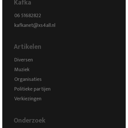
Kafka
06 51682822
kafkanet@xs4all.nl
Artikelen
Diversen
Muziek
Organisaties
Politieke partijen
Verkiezingen
Onderzoek